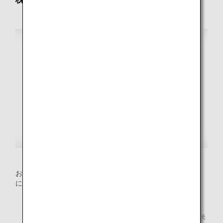
おからだと座席の隙間に挿入して、座位を安定させるため
に、お使いいただけます。
事前のご予約が必要です。
* お客様ご自身で日本（MLIT）、欧州（ECE R44）、米