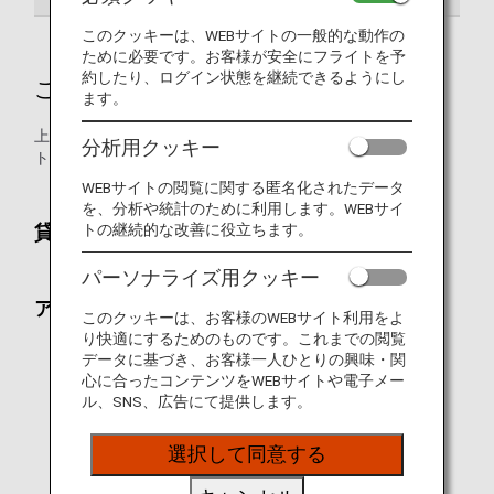
このクッキーは、WEBサイトの一般的な動作の
ために必要です。お客様が安全にフライトを予
約したり、ログイン状態を継続できるようにし
ご予約時
ます。
上体固定用補助具として、アシストシートやサポートベル
分析用クッキー
ト、枕・毛布を無料で貸し出しています。
WEBサイトの閲覧に関する匿名化されたデータ
を、分析や統計のために利用します。WEBサイ
トの継続的な改善に役立ちます。
貸し出し可能な上体固定用補助具
パーソナライズ用クッキー
アシストシート
このクッキーは、お客様のWEBサイト利用をよ
り快適にするためのものです。これまでの閲覧
データに基づき、お客様一人ひとりの興味・関
心に合ったコンテンツをWEBサイトや電子メー
ル、SNS、広告にて提供します。
選択して同意する