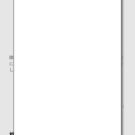
障がいなどの理由により、座位を保つことが困難なお客様用
に、上体を座席に固定するための座位補助ベルトを無料で貸
し出しています。
ベストタイプとベルトタイプを1セットにして貸し出し
いたします。
事前のご予約が必要です。
一部の機材の座席によってはご利用いただけない場合が
ございます。
枕・毛布