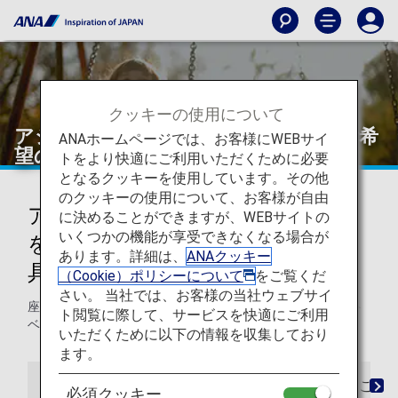
クッキーの使用について
アシストシート・サポートベルトをご希
ANAホームページでは、お客様にWEBサイ
望のお客様
トをより快適にご利用いただくために必要
となるクッキーを使用しています。その他
のクッキーの使用について、お客様が自由
アシストシート・サポートベルト
に決めることができますが、WEBサイトの
いくつかの機能が享受できなくなる場合が
をご希望のお客様（座位保持補助
あります。詳細は、
ANAクッキー
具）
（Cookie）ポリシーについて
をご覧くだ
さい。 当社では、お客様の当社ウェブサイ
座位を保つことが困難なお客様へアシストシートやサポート
ト閲覧に際して、サービスを快適にご利用
ベルトなど上体固定用補助具のお貸し出しのご案内です。
いただくために以下の情報を収集しており
ます。
ご予約時
ご搭乗時
ご到着時
よくあるご質
必須クッキー