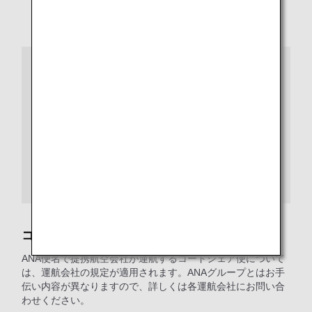
* 「身の回りのこと」
飲食や化粧室のご利用（衣服の着脱を含む）、など
ご注意
お付き添いの方には、空港内、搭乗時、飛行中、降機時
の介助および緊急避難時の援助などをお願いします。
客室乗務員は身の回りのことに関する介助を承ることが
できませんので、必ずお付き添いの方がご対応くださ
い。
また、介助に必要な物品は、お客様ご自身にてご用意く
ださい。
コードシェア便について
ANA便名で提携航空会社が運航するコードシェア便について
は、運航会社の規定が適用されます。ANAグループとはお手
伝い内容が異なりますので、詳しくは各運航会社にお問い合
わせください。