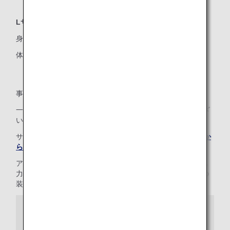
Lサイズ
身長：115～145cmまで
体重：10～49Kgまで
事前のご予約が必要です。
一部の機材の座席によってはご利用いただけない場合がござ
います。
サイズによっては、座席の制限がございますので、
ANAおか
らだの不自由な方の相談デスク
までお問い合わせください。
アシストシートMサイズ/Lサイズは、（株）シーズ社様の協
力により、キャロット3 チャイルドシートを航空機座席への
装着を前提に改良、開発されています。
キャロット3開発ストーリー