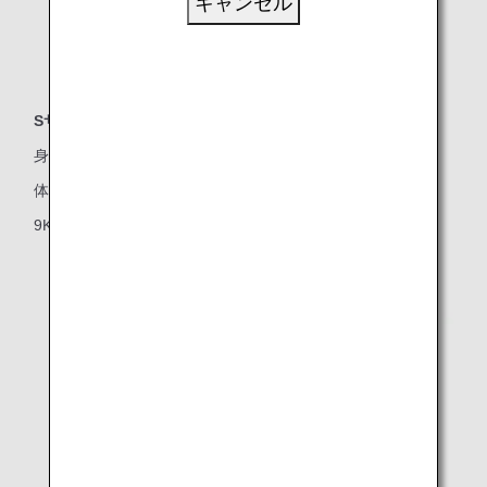
キャンセル
Sサイズ
身長：48～101cmまで
体重：2.3～18Kgまで
9Kg未満のお客様の場合は後ろ向きに取り付けます。