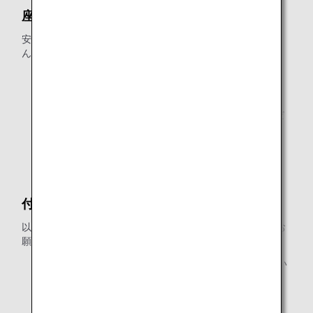
座席指定について
安全上の理由により、非常口座席にはお座りいただけませ
ん。
* 機材変更、その他やむを得ない理由により、予告なし
に座席が変更になる場合がございます。
* 日本国内線ではWeb等で事前座席指定をご利用いただ
けない運賃が一部ございます。
* 装着のため、座席を調整いただく場合がございます。
付き添いについて
以下に該当する場合は、お付き添いの方の隣席での同乗をお
願いします。
当社係員からの安全に関する説明を適切に理解出来ない
方
お客様ご自身で身の回りのこと（*）が出来ない方