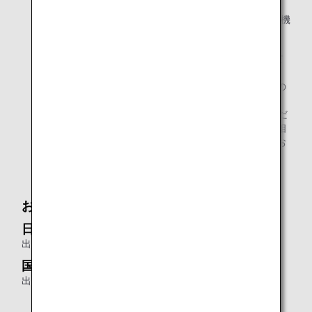
国（FMVSS213）承認の
チャイルドシートまたは
CARES
をお持ち込みいただき、座位保持補助具として機
内でご使用いただけます。
* お客様ご自身の座位保持補助具を機内でご使用いただ
ける場合もございます。補助具を座席に取り付けた場
合、安全にご使用いただけるか事前に確認いたしますの
で、補助具の形状やサイズ、座席への装着方法などを
ANAおからだの不自由な方の相談デスク
までご連絡くだ
さい。また、安全性を考慮した上で、ご搭乗方法のご相
談も承っていますので、ご搭乗方法等にご心配のあるお
客様はご相談ください。
お申し込み期限について
日本国内線
出発の48時間前まで
国際線
出発の96時間前まで