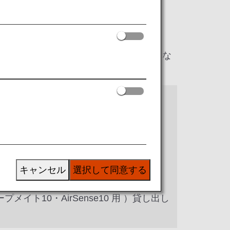
項目は、日本国内線と国際線で内容が異な
線と国際線で同様の内容となります。
キャンセル
選択して同意する
リーズ）はご使用いただけません。
ト10・AirSense10 用 ）貸し出し