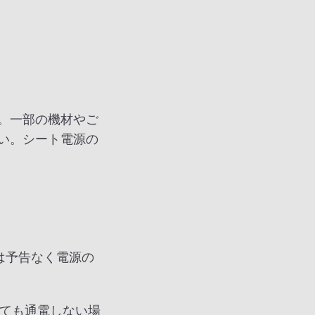
。一部の機材やご
い。シート電源の
。
は予告なく電源の
頂いても通電しない場