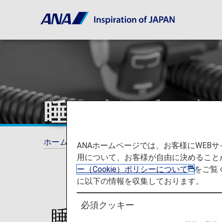
睡眠時無呼吸症
ホーム
ご旅行の準備
お手伝いが必要なお
ANAホームページでは、お客様にWE
用について、お客様が自由に決めること
ー（Cookie）ポリシーについて
をご覧
に以下の情報を収集しております。
必須クッキー
睡眠時無呼吸症候群（