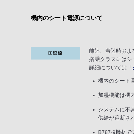
機内のシート電源について
離陸、着陸時およ
搭乗クラスにはシ
詳細については「
機内のシート
加湿機能は機
システムに不
供給が遮断さ
B787-9機材