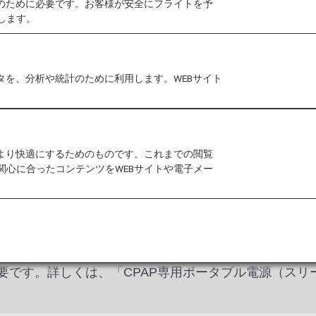
作のために必要です。お客様が安全にフライトを予
します。
「日本国内線」「国際線」アイコンの記載がある
タを、分析や統計のために利用します。WEBサイト
ります。アイコンの記載がない項目は、日本国内
をより快適にするためのものです。これまでの閲覧
関心に合ったコンテンツをWEBサイトや電子メー
のCPAP（スリープメイト10シリーズ・AirSense10シ
す。詳しくは、「CPAP専用ポータブル電源（スリープメイ