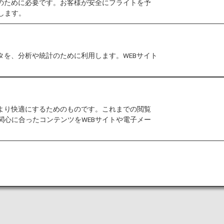
作のために必要です。お客様が安全にフライトを予
します。
なった状態でのご搭乗が必要なお客様へストレッチャー
タを、分析や統計のために利用します。WEBサイト
「日本国内線」「国際線」アイコンの記載がある
ります。アイコンの記載がない項目は、日本国内
をより快適にするためのものです。これまでの閲覧
関心に合ったコンテンツをWEBサイトや電子メー
時
よくあるご質問・お問い合わせ