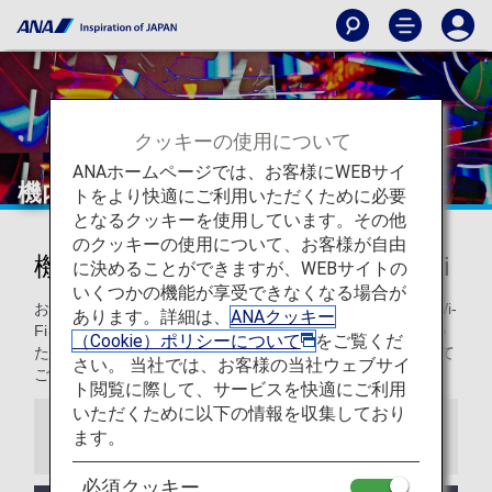
クッキーの使用について
ANAホームページでは、お客様にWEBサイ
機内エンターテインメントとWi-Fi
トをより快適にご利用いただくために必要
となるクッキーを使用しています。その他
のクッキーの使用について、お客様が自由
機内エンターテインメントとWi-Fi
に決めることができますが、WEBサイトの
いくつかの機能が享受できなくなる場合が
お好きな時にエンターテインメントを楽しみ、必要な時にWi-
あります。詳細は、
ANAクッキー
Fiをご利用ください。ANAの各クラス（国際線）をご利用い
（Cookie）ポリシーについて
をご覧くだ
ただくお客様へ、機内Wi-Fi・エンターテインメントについて
さい。 当社では、お客様の当社ウェブサイ
ご案内いたします。
ト閲覧に際して、サービスを快適にご利用
いただくために以下の情報を収集しており
ます。
お知らせ
必須クッキー