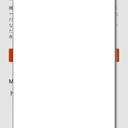
機内誌「翼の王国」、各種雑誌（ビジネス誌、グルメ、スポ
ーツなど）に加え、2021年7月1日からは新聞もお楽しみいた
だけます。
なお機内誌はANAアプリに加え、WEBブラウザからもご覧い
ただけます。
各サービスの対象者などの詳細は以下をご確認ください。
eライブラリについて
MY SKY CHANNELでエンターテインメン
トをもっと楽しむ