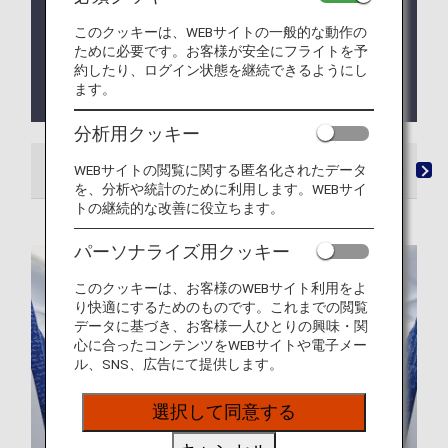
ANA機内エンターテインメントに人気の動画配信サ
このクッキーは、WEBサイトの一般的な動作の
ービスの番組が登場！
ために必要です。お客様が安全にフライトを予
約したり、ログイン状態を継続できるようにし
翼の王国・eライブラリが、ANAアプリからお楽し
ます。
みいただけるようになりました
分析用クッキー
WEBサイトの閲覧に関する匿名化されたデータ
機内の映画、ビデオ、音楽
ANA Wi-Fi Service
を、分析や統計のために利用します。WEBサイ
トの継続的な改善に役立ちます。
パーソナライズ用クッキー
このクッキーは、お客様のWEBサイト利用をよ
り快適にするためのものです。これまでの閲覧
データに基づき、お客様一人ひとりの興味・関
心に合ったコンテンツをWEBサイトや電子メー
ル、SNS、広告にて提供します。
選択して同意する