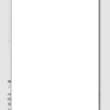
機内誌「翼の王国」や雑誌・新聞をご自身のデジタル端末で
ご覧いただけるサービスをご紹介いたします。
ANAグループ機内誌「翼の王国」や機内サービスの雑誌・新
聞は、紙冊子での提供から、ANAアプリを通じてお客様ご自
身のデジタル端末でご利用いただけるサービスへリニューア
ルしました。