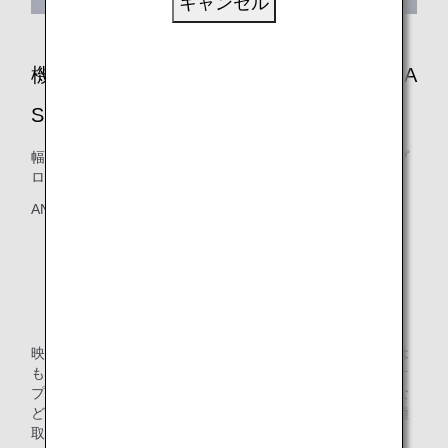
キャンセル
機内エンターテインメント：上映番組 ANA
SKY CHANNEL
幅広いジャンルをカバーした様々なエンターテインメントプ
ログラムを機内で自由にお楽しみいただけます。
ANA SKY CHANNELプログラムは、
機内のシートモニター、または
ANA公式アプリの「MY SKY CHANNEL」からご利用く
ださい。
一部の端末ではご覧いただけない場合がございます。
映画プログラムは、話題のハリウッド映画や邦画の最新作は
もちろん、日本での公開がない外国映画もセレクト。ビデオ
プログラムは、ANAオリジナル番組やスポーツ・音楽番組な
ども加えた充実のラインナップ。キッズ向け作品なども各種
取り揃えております。