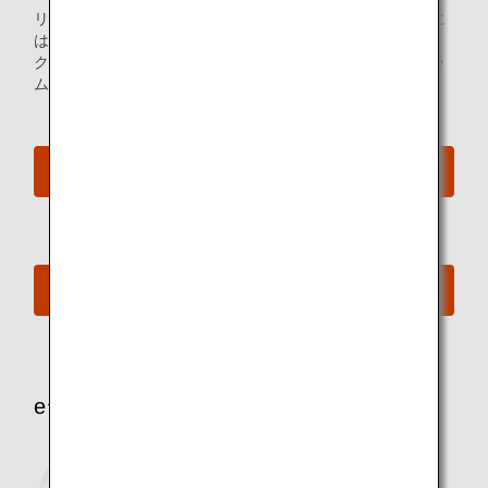
リラックスしてオーディオプログラムを楽しみたいお客様に
は、最新曲から懐かしのヒット曲、寄席、オーディオブッ
ク、コラボレーション番組など、幅広いジャンルのプログラ
ムを紹介。
おすすめラインアップ動画を見る
ご搭乗便のラインアップはこちら
eライブラリについて