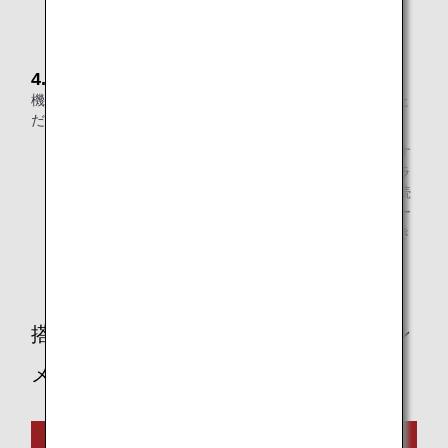
4.コンテンツをお楽しみください
機内のシートモニターでお好きなコンテンツをお楽しみいた
だけます。
機内にてスマートフォンをパーソナルモニターに接続す
ることで、事前に作成したお気に入りリストのプログラ
ムがモニターと同期されます。パーソナルモニター接続
後はモニターで作品をお楽しみいただきながら、スマー
トフォンでプログラムの再生、一時停止、早送り、巻き
戻しなどのリモコン操作ができます。
搭乗クラスを選択し、機内エンターテイン
メントとWi-Fiについて調べる