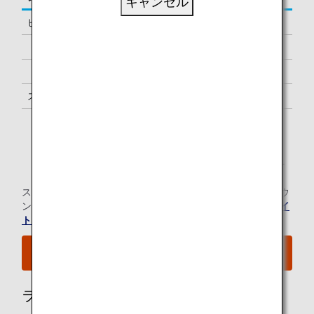
キャンセル
ビジネスクラス
-
「ダイヤモンドサービス」メンバー
1名様 *1
「プラチナサービス」メンバー
1名様 *1
スーパーフライヤーズ会員
1名様 *1
「スター アライアンス・ゴールド」メンバー
1名様 *1
*1.
メンバーご本人様と同一便でご出発の際にラウンジを
ご利用いただけます。
スター アライアンス有料ラウンジ会員のお客様の当空港ラウ
ンジのご利用については、
スター アライアンスのウェブサイ
ト
にてご確認ください。
空港MAPはこちらをご覧ください。
ラウンジ所有者