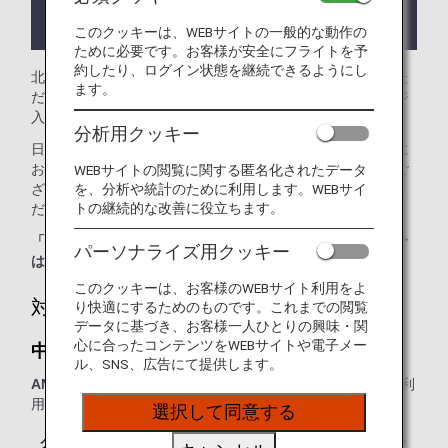
ラウンジが所在する国や州により入室条件に制約が
ある場合があります。
このクッキーは、WEBサイトの一般的な動作の
ために必要です。お客様が安全にフライトを予
約したり、ログイン状態を継続できるようにし
北京首都国際空港では、
中国国際航空ラウンジ
をご利用いた
ます。
だけます。本ページはANA国際線を利用される際のラウンジ
入室基準を記載しております。
分析用クッキー
日本国外の空港にて、ANA国際線から他航空会社の国内線に
お乗り継ぎの場合には、ラウンジ入室基準が異なる場合がご
WEBサイトの閲覧に関する匿名化されたデータ
を、分析や統計のために利用します。WEBサイ
ざいます。入室基準に関しては各運航会社にお問い合わせく
トの継続的な改善に役立ちます。
ださい。
「ANA SUITE LOUNGE」ご利用券は、こちらのラウンジで
パーソナライズ用クッキー
はご利用いただけません。
このクッキーは、お客様のWEBサイト利用をよ
対象のお客様
り快適にするためのものです。これまでの閲覧
データに基づき、お客様一人ひとりの興味・関
心に合ったコンテンツをWEBサイトや電子メー
中国国際航空ラウンジ：
ル、SNS、広告にて提供します。
ANAまたは他スター アライアンス加盟航空会社運航便
をご利
用の、以下に該当するお客様が対象となります。
選択して同意する
クラス／ステイタス
ご同行者