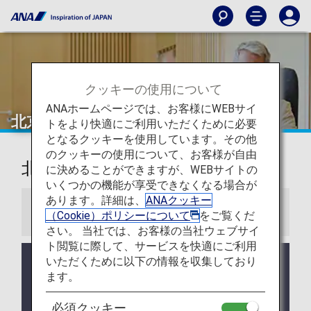
クッキーの使用について
ANAホームページでは、お客様にWEBサイ
北京
トをより快適にご利用いただくために必要
となるクッキーを使用しています。その他
のクッキーの使用について、お客様が自由
北京首都国際空港ラウンジ
に決めることができますが、WEBサイトの
いくつかの機能が享受できなくなる場合が
あります。詳細は、
ANAクッキー
お知らせ
（Cookie）ポリシーについて
をご覧くだ
さい。 当社では、お客様の当社ウェブサイ
ト閲覧に際して、サービスを快適にご利用
いただくために以下の情報を収集しており
ラウンジ所有者がANAではない空港においては事前
告知なくサービス、営業時間が変更する可能性があ
ます。
ります。
必須クッキー