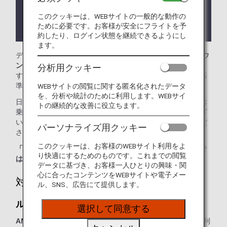
ります。
このクッキーは、WEBサイトの一般的な動作の
ラウンジが所在する国や州により入室条件に制約が
ために必要です。お客様が安全にフライトを予
ある場合があります。
約したり、ログイン状態を継続できるようにし
ます。
デュッセルドルフ国際空港では、
ルフトハンザ セネターラウ
ンジ、ルフトハンザ ビジネスラウンジ
をご利用いただけま
分析用クッキー
す。本ページはANA国際線を利用される際のラウンジ入室基
準を記載しております。
WEBサイトの閲覧に関する匿名化されたデータ
を、分析や統計のために利用します。WEBサイ
日本国外の空港にて、ANA国際線から他航空会社国内線にお
トの継続的な改善に役立ちます。
乗り継ぎの場合には、ラウンジ入室基準が異なる場合がござ
います。入室基準に関しては各運航会社にお問い合わせくだ
パーソナライズ用クッキー
さい。
このクッキーは、お客様のWEBサイト利用をよ
「ANA SUITE LOUNGE」ご利用券は、こちらのラウンジで
り快適にするためのものです。これまでの閲覧
はご利用いただけません。
データに基づき、お客様一人ひとりの興味・関
心に合ったコンテンツをWEBサイトや電子メー
対象のお客様
ル、SNS、広告にて提供します。
ルフトハンザ セネターラウンジ：
選択して同意する
ANAまたは他スター アライアンス加盟航空会社運航便
をご利