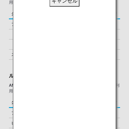
キャンセル
用の、以下に該当するお客様が対象となります。
クラス／ステイタス
ご同行者
ファーストクラス
1名様
「ダイヤモンドサービス」メンバー
1名様 *1
「プラチナサービス」メンバー
1名様 *1
スーパーフライヤーズ会員
1名様 *1
「スター アライアンス・ゴールド」メンバー
1名様 *1
ルフトハンザ ビジネスラウンジ：
ANAまたは他スター アライアンス加盟航空会社運航便
をご利
用の、以下に該当するお客様が対象となります。
クラス／ステイタス
ご同行者
ファーストクラス
1名様
ビジネスクラス
-