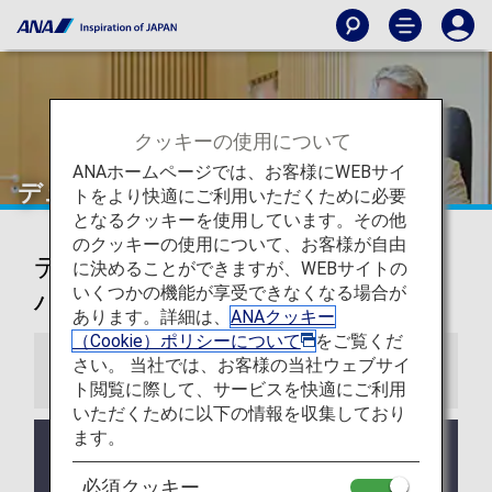
クッキーの使用について
ANAホームページでは、お客様にWEBサイ
デュッセルドルフ
トをより快適にご利用いただくために必要
となるクッキーを使用しています。その他
のクッキーの使用について、お客様が自由
デュッセルドルフ国際空港 ルフト
に決めることができますが、WEBサイトの
いくつかの機能が享受できなくなる場合が
ハンザラウンジ
あります。詳細は、
ANAクッキー
（Cookie）ポリシーについて
をご覧くだ
さい。 当社では、お客様の当社ウェブサイ
お知らせ
ト閲覧に際して、サービスを快適にご利用
いただくために以下の情報を収集しており
ます。
ラウンジ所有者がANAではない空港においては事前
告知なくサービス、営業時間が変更する可能性があ
必須クッキー