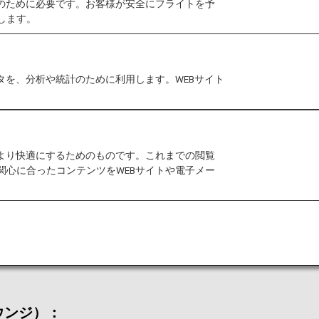
作のために必要です。お客様が安全にフライトを予
します。
港においては事前告知なくサービス、営業時間が変更する
タを、分析や統計のために利用します。WEBサイト
室条件に制約がある場合があります。
5（スターアライアンスラウンジ）
をご利用いただけます。本
をより快適にするためのものです。これまでの閲覧
関心に合ったコンテンツをWEBサイトや電子メー
ます。
、ラウンジ入室基準が異なる場合がございます。
は、こちらのラウンジではご利用いただけません。
ラウンジ）：