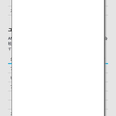
「プラチナサービス」メンバー
1名様 *2
スーパーフライヤーズ会員
1名様 *2
「スター アライアンス・ゴールド」メンバー
1名様 *2
ユナイテッド・クラブ：
ANAグループ運航便または他スター アライアンス加盟航空会
社運航便
をご利用の、以下に該当するお客様が対象となりま
す。
クラス／ステイタス
ご同行者
ファーストクラス
1名様
ビジネスクラス
-
プレミアムエコノミー *1
-
「ダイヤモンドサービス」メンバー
1名様 *2
「プラチナサービス」メンバー
1名様 *2
スーパーフライヤーズ会員
1名様 *2