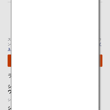
「スター アライアンス・ゴールド」メンバー
1名様 *2
*1.
ANAグループ運航便ご利用時に限ります。
*2.
メンバーご本人様と同一便でご出発の際にラウンジを
ご利用いただけます。
スター アライアンス有料ラウンジ会員のお客様の当空港ラウ
ンジのご利用については、
スター アライアンスのウェブサイ
ト
にてご確認ください。
空港MAPはこちらをご覧ください。
ラウンジ所有者
シルバークリスラウンジ - ファーストクラスラ
ウンジ：
シンガポール航空
シルバークリスラウンジ - ビジネスクラスラウ