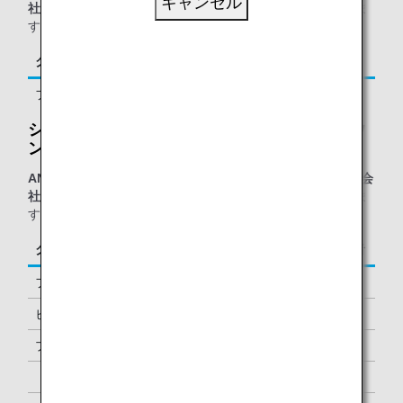
キャンセル
社運航便
をご利用の、以下に該当するお客様が対象となりま
す。
クラス／ステイタス
ご同行者
ファーストクラス
1名様
シルバークリスラウンジ - ビジネスクラスラウ
ンジ：
ANAグループ運航便または他スター アライアンス加盟航空会
社運航便
をご利用の、以下に該当するお客様が対象となりま
す。
クラス／ステイタス
ご同行者
ファーストクラス
1名様
ビジネスクラス
-
プレミアムエコノミー *1
-
「ダイヤモンドサービス」メンバー
1名様 *2