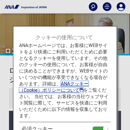
クッキーの使用について
ANAホームページでは、お客様にWEBサイ
ロンドン
トをより快適にご利用いただくために必要
となるクッキーを使用しています。その他
のクッキーの使用について、お客様が自由
ロンドン・ヒースロー空港ラウン
に決めることができますが、WEBサイトの
いくつかの機能が享受できなくなる場合が
ジ
あります。詳細は、
ANAクッキー
（Cookie）ポリシーについて
をご覧くだ
さい。 当社では、お客様の当社ウェブサイ
お知らせ
ト閲覧に際して、サービスを快適にご利用
いただくために以下の情報を収集しており
ます。
ラウンジ所有者がANAではない空港においては事前
告知なくサービス、営業時間が変更する可能性がご
必須クッキー