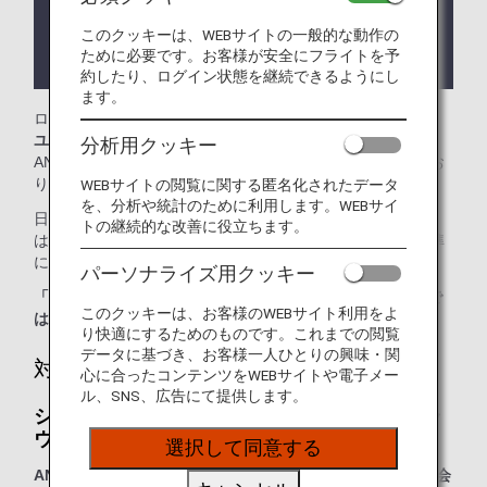
ざいます。
このクッキーは、WEBサイトの一般的な動作の
ラウンジが所在する国や州により入室条件に制約が
ために必要です。お客様が安全にフライトを予
ある場合がございます。
約したり、ログイン状態を継続できるようにし
ます。
ロンドン・ヒースロー空港では、
シルバークリスラウンジ
、
ユナイテッド・クラブ
をご利用いただけます。本ページは
分析用クッキー
ANA国際線を利用される際のラウンジ入室基準を記載してお
ります。
WEBサイトの閲覧に関する匿名化されたデータ
を、分析や統計のために利用します。WEBサイ
日本国外の空港にて、ANA国際線からお乗り継ぎの場合に
トの継続的な改善に役立ちます。
は、ラウンジ入室基準が異なる場合がございます。入室基準
に関しては各運航会社にお問い合わせください。
パーソナライズ用クッキー
「ANA SUITE LOUNGE」ご利用券は、こちらのラウンジで
このクッキーは、お客様のWEBサイト利用をよ
はご利用いただけません。
り快適にするためのものです。これまでの閲覧
データに基づき、お客様一人ひとりの興味・関
対象のお客様
心に合ったコンテンツをWEBサイトや電子メー
ル、SNS、広告にて提供します。
シルバークリスラウンジ - ファーストクラスラ
ウンジ：
選択して同意する
ANAグループ運航便または他スター アライアンス加盟航空会