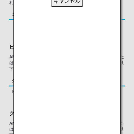
キャンセル
利用の、以下に該当するお客様が対象となります。
クラス／ステイタス
ご同行者
「ダイヤモンドサービス」メンバー *1
1名様 *2
ビジネスクラス シルバークリスラウンジ：
ANAグループ運航便（エアージャパン(NQ)便名を除く）また
は他スター アライアンス加盟航空会社運航便
をご利用の、以
下に該当するお客様が対象となります。
クラス／ステイタス
ご同行者
ビジネスクラス
1名様 *3
クリスフライヤーゴールドラウンジ：
ANAグループ運航便（エアージャパン(NQ)便名を除く）また
は他スター アライアンス加盟航空会社運航便
をご利用の、以