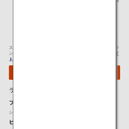
*1.
ANAグループ運航便（エアージャパン（NQ）便名を除
く）ご利用時に限ります。
*2.
メンバーご本人様と同一便でご出発の際にラウンジを
ご利用いただけます。
*3.
ビジネスクラスご利用のお客様が「スターアライアン
ス・ゴールド」メンバーの場合、ご本人様と同一便で
ご出発の際にラウンジをご利用いただけます。
スター アライアンス有料ラウンジ会員のお客様の当空港ラウ
ンジのご利用については、
スター アライアンスのウェブサイ
ト
にてご確認ください。
空港MAPはこちらをご覧ください。
ラウンジ所有者
ファーストクラス シルバークリスラウンジ：
シンガポール航空
ビジネスクラス シルバークリスラウンジ：