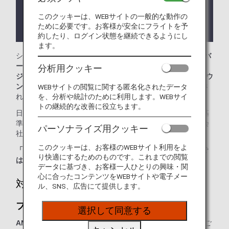
ります。
このクッキーは、WEBサイトの一般的な動作の
ラウンジが所在する国や州により入室条件に制約が
ために必要です。お客様が安全にフライトを予
ある場合があります。
約したり、ログイン状態を継続できるようにし
ます。
シンガポール・チャンギ空港では、
ファーストクラス シルバ
ークリスラウンジ、ビジネスクラス シルバークリスラウン
分析用クッキー
ジ
、
クリスフライヤーゴールドラウンジ
、
SATSプレミアラウ
ンジ
をご利用いただけます。本ページはANA国際線を利用さ
WEBサイトの閲覧に関する匿名化されたデータ
を、分析や統計のために利用します。WEBサイ
れる際のラウンジ入室基準を記載しております。
トの継続的な改善に役立ちます。
日本国外の空港にてお乗り継ぎの場合には、ラウンジ入室基
準が異なる場合がございます。入室基準に関しては各運航会
パーソナライズ用クッキー
社にお問い合わせください。
このクッキーは、お客様のWEBサイト利用をよ
「ANA SUITE LOUNGE」ご利用券は、こちらのラウンジで
り快適にするためのものです。これまでの閲覧
はご利用いただけません。
データに基づき、お客様一人ひとりの興味・関
心に合ったコンテンツをWEBサイトや電子メー
対象のお客様
ル、SNS、広告にて提供します。
ファーストクラス シルバークリスラウンジ：
選択して同意する
ANAグループ運航便（エアージャパン(NQ)便名を除く）
をご