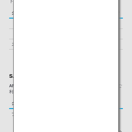
下に該当するお客様が対象となります。
クラス／ステイタス
ご同行者
「ダイヤモンドサービス」メンバー
1名様 *2
「プラチナサービス」メンバー
1名様 *2
スーパーフライヤーズ会員
1名様 *2
「スター アライアンス・ゴールド」メンバー
1名様 *2
SATSプレミアラウンジ：
ANAグループ運航便（エアージャパン(NQ)便名を除く）
をご
利用の、以下に該当するお客様が対象となります。
クラス／ステイタス
ご同行者
プレミアムエコノミー *1
-