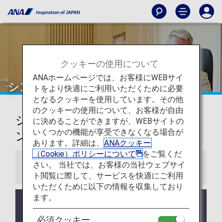
クッキーの使用について
ANAホームページでは、お客様にWEBサイ
シンガポール
トをより快適にご利用いただくために必要
となるクッキーを使用しています。その他
のクッキーの使用について、お客様が自由
シンガポール・チャンギ空港ラウ
に決めることができますが、WEBサイトの
いくつかの機能が享受できなくなる場合が
ンジ
あります。詳細は、
ANAクッキー
（Cookie）ポリシーについて
をご覧くだ
さい。 当社では、お客様の当社ウェブサイ
お知らせ
ト閲覧に際して、サービスを快適にご利用
いただくために以下の情報を収集しており
ます。
ラウンジ所有者がANAではない空港においては事前
告知なくサービス、営業時間が変更する可能性があ
必須クッキー