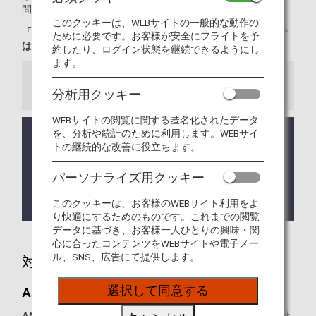
問い合わせください。
このクッキーは、WEBサイトの一般的な動作の
「ANA SUITE LOUNGE」ご利用券は、こちらのラウンジで
ために必要です。お客様が安全にフライトを予
はご利用いただけません。
約したり、ログイン状態を継続できるようにし
ます。
お知らせ
分析用クッキー
WEBサイトの閲覧に関する匿名化されたデータ
を、分析や統計のために利用します。WEBサイ
ラウンジ所有者がANAではない空港においては事前
トの継続的な改善に役立ちます。
告知なくサービス、営業時間が変更する可能性があ
ります。
パーソナライズ用クッキー
ラウンジが所在する国や州により入室条件に制約が
ある場合があります。
このクッキーは、お客様のWEBサイト利用をよ
り快適にするためのものです。これまでの閲覧
データに基づき、お客様一人ひとりの興味・関
心に合ったコンテンツをWEBサイトや電子メー
ル、SNS、広告にて提供します。
対象のお客様
選択して同意する
Aspireラウンジ：