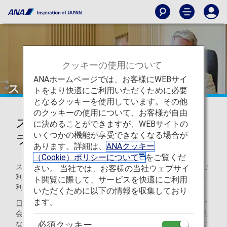
クッキーの使用について
ANAホームページでは、お客様にWEBサイ
ストックホルム
トをより快適にご利用いただくために必要
となるクッキーを使用しています。その他
のクッキーの使用について、お客様が自由
ストックホルム・アーランダ空港
に決めることができますが、WEBサイトの
いくつかの機能が享受できなくなる場合が
ラウンジ
あります。詳細は、
ANAクッキー
（Cookie）ポリシーについて
をご覧くだ
ストックホルム・アーランダ空港では、
Aspireラウンジ
をご
さい。 当社では、お客様の当社ウェブサイ
利用いただけます。本ページはANAグループ運航便国際線を
ト閲覧に際して、サービスを快適にご利用
利用される際のラウンジ入室基準を記載しております。
いただくために以下の情報を収集しており
ます。
日本国外の空港にて、ANAグループ運航便国際線から他航空
会社国内線にお乗り継ぎの場合には、ラウンジ入室基準が異
なる場合がございます。入室基準に関しては各運航会社にお
必須クッキー