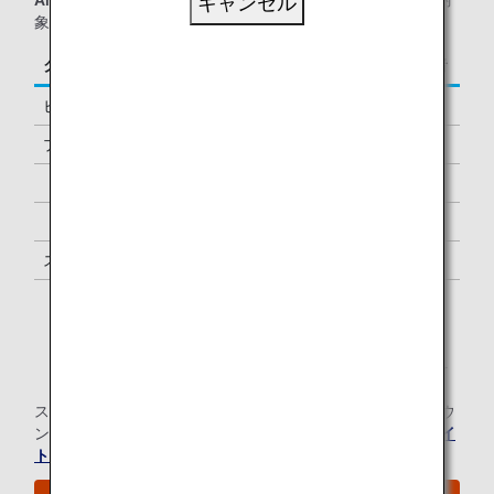
ANAグループ運航便
をご利用の、以下に該当するお客様が対
キャンセル
象となります。
クラス
ご同行者
ビジネスクラス
-
プレミアムエコノミー
-
「ダイヤモンドサービス」メンバー
1名様 *1
「プラチナサービス」メンバー
1名様 *1
スーパーフライヤーズ会員
1名様 *1
「スター アライアンス・ゴールド」メンバー
1名様 *1
*1.
メンバーご本人様と同一便でご出発の際にラウンジを
ご利用いただけます。
スター アライアンス有料ラウンジ会員のお客様の当空港ラウ
ンジのご利用については、
スター アライアンスのウェブサイ
ト
にてご確認ください。