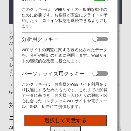
ります。
このクッキーは、WEBサイトの一般的な動作の
ラウンジが所在する国や州により入室条件に制約が
ために必要です。お客様が安全にフライトを予
ある場合があります。
約したり、ログイン状態を継続できるようにし
ます。
シドニー・キングスフォード・スミス国際空港では、
ニュー
ジーランド航空ラウンジ
をご利用いただけます。本ページは
分析用クッキー
ANA国際線を利用される際のラウンジ入室基準を記載してお
ります。
WEBサイトの閲覧に関する匿名化されたデータ
を、分析や統計のために利用します。WEBサイ
日本国外の空港にて、ANA国際線から他航空会社の国内線に
トの継続的な改善に役立ちます。
お乗り継ぎの場合には、ラウンジ入室基準が異なる場合がご
ざいます。入室基準に関しては各運航会社にお問い合わせく
パーソナライズ用クッキー
ださい。
このクッキーは、お客様のWEBサイト利用をよ
「ANA SUITE LOUNGE」ご利用券は、こちらのラウンジで
り快適にするためのものです。これまでの閲覧
はご利用いただけません。
データに基づき、お客様一人ひとりの興味・関
心に合ったコンテンツをWEBサイトや電子メー
対象のお客様
ル、SNS、広告にて提供します。
ニュージーランド航空ラウンジ：
選択して同意する
ANAまたは他スター アライアンス加盟航空会社運航便
をご利