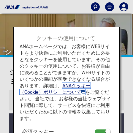
クッキーの使用について
ANAホームページでは、お客様にWEBサイ
シドニー
トをより快適にご利用いただくために必要
となるクッキーを使用しています。その他
のクッキーの使用について、お客様が自由
シドニー・キングスフォード・ス
に決めることができますが、WEBサイトの
いくつかの機能が享受できなくなる場合が
ミス国際空港ラウンジ
あります。詳細は、
ANAクッキー
（Cookie）ポリシーについて
をご覧くだ
さい。 当社では、お客様の当社ウェブサイ
お知らせ
ト閲覧に際して、サービスを快適にご利用
いただくために以下の情報を収集しており
ます。
ラウンジ所有者がANAではない空港においては事前
告知なくサービス、営業時間が変更する可能性があ
必須クッキー