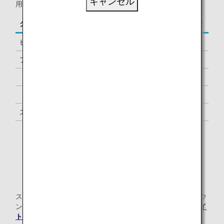
キャンセル
用の、以下に該当するお客様が対象となります。
クラス／ステイタス
ご同行者
ビジネスクラス
-
プレミアムエコノミー *1
-
「ダイヤモンドサービス」メンバー
1名様 *2
「プラチナサービス」メンバー
1名様 *2
スーパーフライヤーズ会員
1名様 *2
「スター アライアンス・ゴールド」メンバー
1名様 *2
*1.
ANA運航便ご利用時に限ります。
*2.
メンバーご本人様と同一便でご出発の際にラウンジを
ご利用いただけます。
スター アライアンス有料ラウンジ会員のお客様の当空港ラウ
ンジのご利用については、
スター アライアンスのウェブサイ
ト
にてご確認ください。