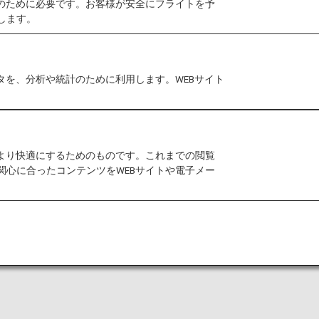
作のために必要です。お客様が安全にフライトを予
します。
港においては事前告知なくサービス、営業時間が変更する
タを、分析や統計のために利用します。WEBサイト
室条件に制約がある場合があります。
利用いただけます。本ページはANA国際線を利用され
をより快適にするためのものです。これまでの閲覧
関心に合ったコンテンツをWEBサイトや電子メー
航空会社の国内線にお乗り継ぎの場合には、ラウンジ入
さい。
は、こちらのラウンジではご利用いただけません。