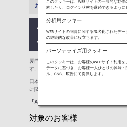
このクッキーは、WEBサイトの一般的な動
お知らせ
約したり、ログイン状態を継続できるように
分析用クッキー
ラウンジ所有者がANAではない空
WEBサイトの閲覧に関する匿名化されたデー
の継続的な改善に役立ちます。
ラウンジが所在する国や州により入
パーソナライズ用クッキー
厦門国際空港では、
厦門空港ラウンジ
をご
このクッキーは、お客様のWEBサイト利用
データに基づき、お客様一人ひとりの興味・
す。
ル、SNS、広告にて提供します。
日本国外の空港にて、ANA国際線から他
に関しては各運航会社にお問い合わせくだ
「ANA SUITE LOUNGE」ご利用券
対象のお客様