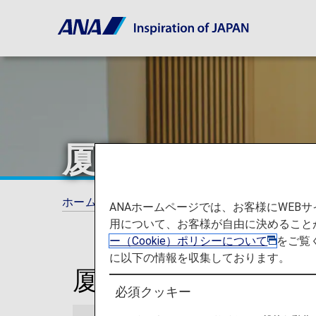
厦門
ホーム
ご旅行の準備
ラウンジ
厦門
ANAホームページでは、お客様にWE
用について、お客様が自由に決めること
ー（Cookie）ポリシーについて
をご覧
に以下の情報を収集しております。
厦門国際空港ラウン
必須クッキー