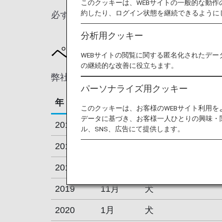
このクッキーは、WEBサイトの一般的な動
約したり、ログイン状態を継続できるように
必ず事前に注意事項等をご確認いただき、
分析用クッキー
ペットが死亡した事例
WEBサイトの閲覧に関する匿名化されたデー
の継続的な改善に役立ちます。
弊社での2015年以降に発生した死亡事象
パーソナライズ用クッキー
年
月
動物の種類
このクッキーは、お客様のWEBサイト利用
データに基づき、お客様一人ひとりの興味・
2015
3月
犬
ル、SNS、広告にて提供します。
2016
10月
犬
2017
1月
犬
2019
11月
犬
2020
1月
犬