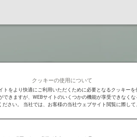
について
クッキーの使用について
客様
過去の死亡事象について
Bサイトをより快適にご利用いただくために必要となるクッキー
ができますが、WEBサイトのいくつかの機能が享受できなくな
ください。 当社では、お客様の当社ウェブサイト閲覧に際し
よう十分配慮いたしますが、航空便の輸送環境の影響に