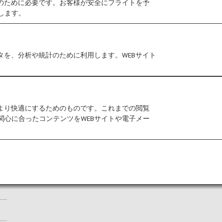
作のために必要です。お客様が安全にフライトを予
します。
十分にご検討の上、ご利用ください。
、2015年以降
タを、分析や統計のために利用します。WEBサイト
は以下の通りです。
をより快適にするためのものです。これまでの閲覧
関心に合ったコンテンツをWEBサイトや電子メー