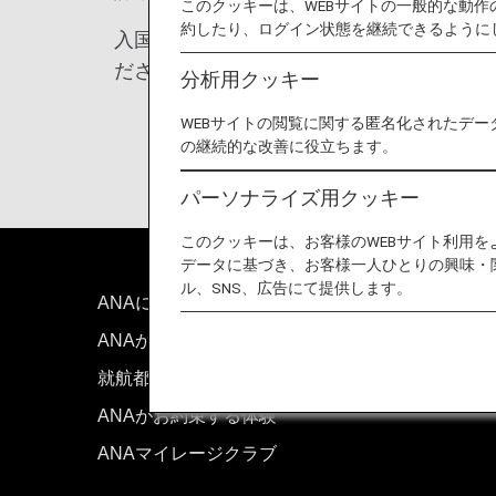
このクッキーは、WEBサイトの一般的な動
約したり、ログイン状態を継続できるように
入国条件を満たさず到着した犬は入国を拒
ださい。
分析用クッキー
WEBサイトの閲覧に関する匿名化されたデー
の継続的な改善に役立ちます。
パーソナライズ用クッキー
このクッキーは、お客様のWEBサイト利用
データに基づき、お客様一人ひとりの興味・
ル、SNS、広告にて提供します。
ANAについて
お問い
ANAからのお知らせ
技術的
就航都市
サイト
ANAがお約束する体験
ANAマイレージクラブ