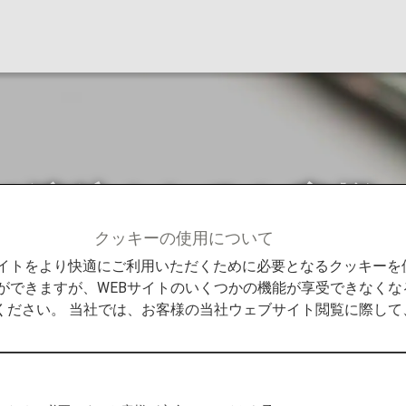
て渡航されるお客様
クッキーの使用について
客様
米国へ犬を連れて渡航されるお客様へ
Bサイトをより快適にご利用いただくために必要となるクッキー
ができますが、WEBサイトのいくつかの機能が享受できなくな
ください。 当社では、お客様の当社ウェブサイト閲覧に際し
sease Control and Prevention、以下CDC）
通達が発行されています。
Bringing a Dog into the U.S.（英語のみ）
よりご