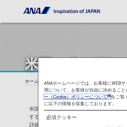
米国へ犬を連れ
ホーム
ご旅行の準備
ペットをお連れのお
ANAホームページでは、お客様にWE
用について、お客様が自由に決めること
ー（Cookie）ポリシーについて
をご覧
に以下の情報を収集しております。
米国疾病予防管理センター（Centers for Di
する全ての犬の入国条件が改定される旨、
必須クッキー
詳細につきましては、CDCのウェブサイト