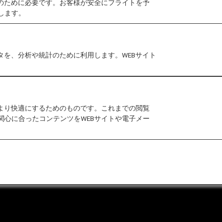
作のために必要です。お客様が安全にフライトを予
します。
否され、お客様のご負担にて出発地等にお戻しいただく
タを、分析や統計のために利用します。WEBサイト
をより快適にするためのものです。これまでの閲覧
関心に合ったコンテンツをWEBサイトや電子メー
合わせ
運送約款
なお問い合わせ（推奨環境）
マップ