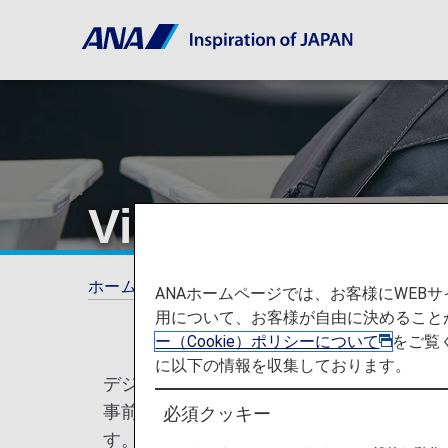
Visit Japan 
ホーム
ご旅行の準備
各国の特別なお知ら
ANAホームページでは、お客様にWE
用について、お客様が自由に決めること
ー（Cookie）ポリシーについて
をご覧
に以下の情報を収集しております。
デジタル庁は、日本への入国・帰国手続き（入
事前に必要な情報を登録しQRコードを取
必須クッキー
す。快適な旅の準備に、ぜひご活用くださ