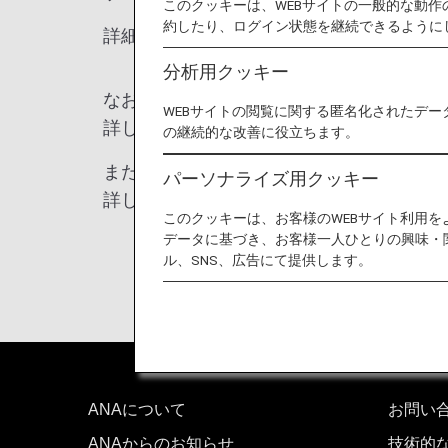
このクッキーは、WEBサイトの一般的な動
約したり、ログイン状態を継続できるように
詳細は、
デジタル庁のホームページ
よ
分析用クッキー
なお、従来の紙タイプの申告書も引き続き
WEBサイトの閲覧に関する匿名化されたデー
詳しくは
税関のホームページ（入国（帰国
の継続的な改善に役立ちます。
また、空港における税関への関税、消費税
パーソナライズ用クッキー
詳しくは
税関のホームページ（入国旅客等
このクッキーは、お客様のWEBサイト利用
データに基づき、お客様一人ひとりの興味・
ル、SNS、広告にて提供します。
ANAについて
お問い
ANAからのお知らせ
技術的