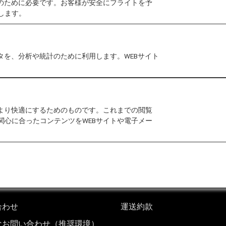
作のために必要です。お客様が安全にフライトを予
します。
りご確認下さい。
ご利用いただけます。
タを、分析や統計のために利用します。WEBサイト
）時における「携帯品・別送品申告書」の提出について
等の納付については、キャッシュレス納付が可能です。
の関税等のキャッシュレス納付）
をご覧ください。
をより快適にするためのものです。これまでの閲覧
関心に合ったコンテンツをWEBサイトや電子メー
合わせ
運送約款
なお問い合わせ（推奨環境）