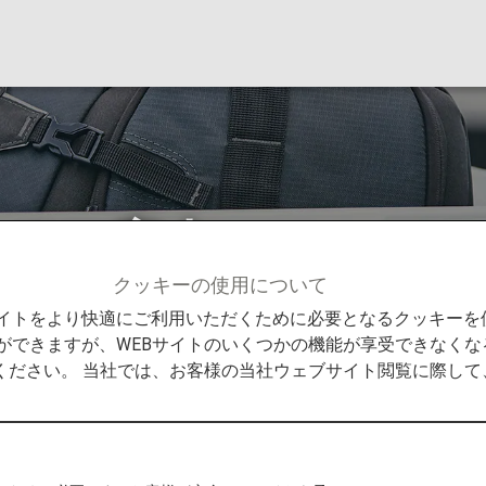
Webのご案内
クッキーの使用について
せ
Visit Japan Webのご案内
Bサイトをより快適にご利用いただくために必要となるクッキー
ができますが、WEBサイトのいくつかの機能が享受できなくな
ください。 当社では、お客様の当社ウェブサイト閲覧に際し
国審査・税関申告）を効率化するVisit Japan We
得することで、入国・帰国時の審査カウンターや税関の
い。