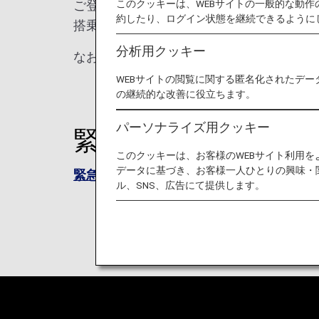
このクッキーは、WEBサイトの一般的な動
ご登録をご希望されるお客様は、以下より
約したり、ログイン状態を継続できるように
搭乗ゲートにて空港係員にお渡しください
分析用クッキー
なお、お預かりした緊急連絡先はその他の
WEBサイトの閲覧に関する匿名化されたデー
の継続的な改善に役立ちます。
パーソナライズ用クッキー
緊急連絡先登録フォ
このクッキーは、お客様のWEBサイト利用
データに基づき、お客様一人ひとりの興味・
緊急連絡先登録フォーム（PDF形式 / 76K
ル、SNS、広告にて提供します。