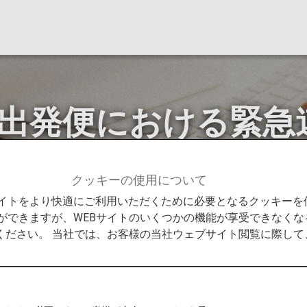
国出発便における緊急
クッキーの使用について
せ
EU加盟国・英国出発便における緊急連絡先登録について
Bサイトをより快適にご利用いただくために必要となるクッキー
ができますが、WEBサイトのいくつかの機能が享受できなくな
ください。 当社では、お客様の当社ウェブサイト閲覧に際し
き、EU加盟国・英国を出発するANA運航便にご搭乗い
ことになりました。