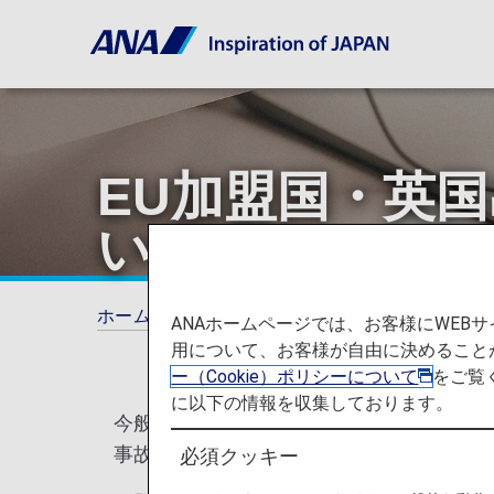
EU加盟国・英
いて
ホーム
ご旅行の準備
各国の特別なお知ら
ANAホームページでは、お客様にWE
用について、お客様が自由に決めること
ー（Cookie）ポリシーについて
をご覧
に以下の情報を収集しております。
今般EU（欧州連合）・英国の法律に基づ
事故時の緊急連絡先を登録させていただく
必須クッキー