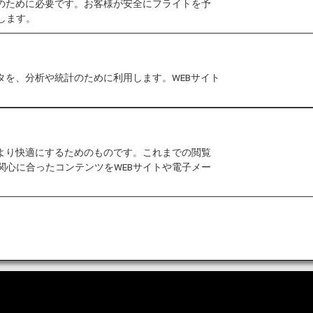
作のために必要です。お客様が安全にフライトを予
緊急連絡先登録フォームを印刷し、必要事項をご記入の
します。
。
商業目的では一切使用いたしません。
タを、分析や統計のために利用します。WEBサイト
ームのダウンロード
をより快適にするためのものです。これまでの閲覧
関心に合ったコンテンツをWEBサイトや電子メー
B）