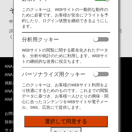
その他
このクッキーは、WEBサイトの一般的な動作の
ために必要です。お客様が安全にフライトを予
約したり、ログイン状態を継続できるようにし
申告なき場合、￡5000までの罰金を科せられます。
ます。
詳しくは
Government News Network（英語）
をご参照
ください。
分析用クッキー
WEBサイトの閲覧に関する匿名化されたデータ
を、分析や統計のために利用します。WEBサイ
トの継続的な改善に役立ちます。
ANAについて
パーソナライズ用クッキー
ANAからのお知らせ
就航都市
このクッキーは、お客様のWEBサイト利用をよ
り快適にするためのものです。これまでの閲覧
ANAがお約束する体験
データに基づき、お客様一人ひとりの興味・関
ANAマイレージクラブ
心に合ったコンテンツをWEBサイトや電子メー
ル、SNS、広告にて提供します。
お問い合わせ
選択して同意する
技術的なお問い合わせ（推奨環境）
サイトマップ