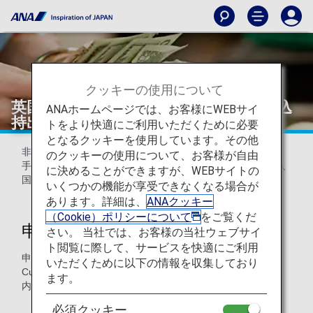
クッキーの使用について
英国の出入国時における税関へ現金持込
ANAホームページでは、お客様にWEBサイ
持出し申告について
トをより快適にご利用いただくために必要
となるクッキーを使用しています。その他
非EU国と英国間において旅行者が10,000ユーロ以上（小切
のクッキーの使用について、お客様が自由
手、トラベラーズチェックを含む）持参する場合、英国出入
に決めることができますが、WEBサイトの
国の際に税関への申告が必要です。（2007年6月15日より）
いくつかの機能が享受できなくなる場合が
あります。詳細は、
ANAクッキー
（Cookie）ポリシーについて
をご覧くだ
申告書
さい。 当社では、お客様の当社ウェブサイ
ト閲覧に際して、サービスを快適にご利用
申告書はUK発着地空港または、HMRC(HM Revenue &
いただくために以下の情報を収集しており
Customs)インターネットからダウンロードが可能です。 機
ます。
内搭載は致しません。
必須クッキー