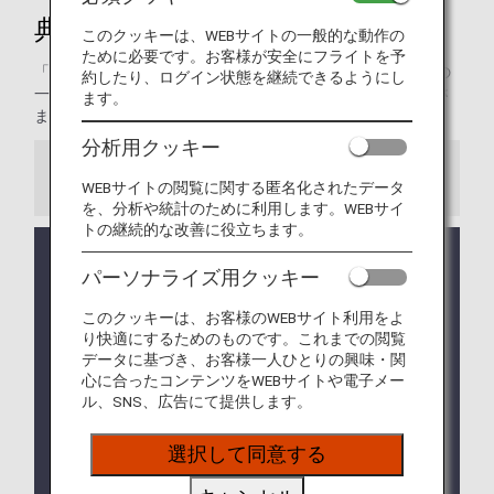
典
このクッキーは、WEBサイトの一般的な動作の
ために必要です。お客様が安全にフライトを予
「プラチナサービス」メンバーのお客様には、ANAでの旅の
約したり、ログイン状態を継続できるようにし
一瞬一瞬を特別で素晴らしいものにしていただくために、さ
ます。
まざまなサービスをご用意しております。
分析用クッキー
お知らせ
WEBサイトの閲覧に関する匿名化されたデータ
を、分析や統計のために利用します。WEBサイ
トの継続的な改善に役立ちます。
アップグレードポイントのご提供は2026年度のプレ
パーソナライズ用クッキー
ミアムメンバーならびにスーパーフライヤーズ本会
員の方へのご提供をもって終了いたします。詳しく
このクッキーは、お客様のWEBサイト利用をよ
は
アップグレードポイントのサービス終了について
り快適にするためのものです。これまでの閲覧
をご確認ください。
データに基づき、お客様一人ひとりの興味・関
心に合ったコンテンツをWEBサイトや電子メー
羽田空港駐車場の優先予約サービスは、2026年9月
ル、SNS、広告にて提供します。
30日をもちましてサービスを終了させていただきま
す。
詳しくは
羽田空港駐車場の優先予約サービス終了の
選択して同意する
お知らせ
をご確認ください。