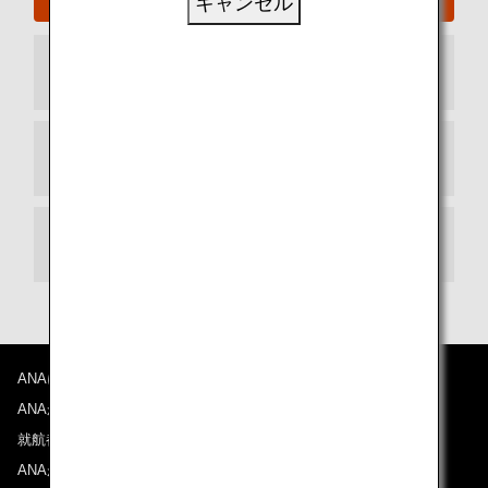
キャンセル
到着ターミナル
出発ターミナル
乗り継ぎ
ANAについて
ANAからのお知らせ
就航都市
ANAがお約束する体験