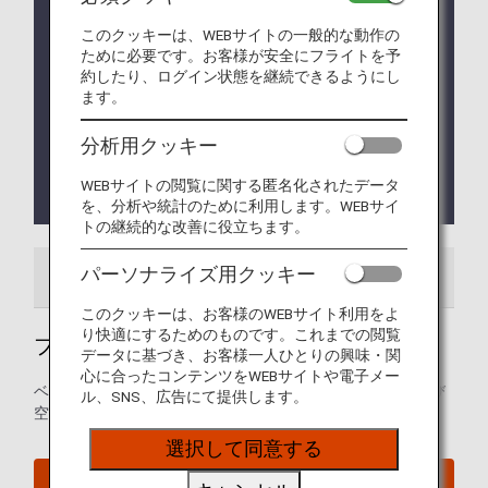
運用について
新たな出入域システム（EES）の運用が2025年10
このクッキーは、WEBサイトの一般的な動作の
月12日から開始されます。
ために必要です。お客様が安全にフライトを予
EESを導入する欧州諸国は、同システムの対外国境
約したり、ログイン状態を継続できるようにし
での段階的導入を行います。
ます。
つまり、国境通過地点におけるデータ収集は段階的
に始まり、2026年4月10日までに全面的に実施され
分析用クッキー
る予定です。
詳細については
EUウェブサイト
をご覧くださ
WEBサイトの閲覧に関する匿名化されたデータ
い。
を、分析や統計のために利用します。WEBサイ
トの継続的な改善に役立ちます。
パーソナライズ用クッキー
空港ガイド
ご案内
このクッキーは、お客様のWEBサイト利用をよ
り快適にするためのものです。これまでの閲覧
ブリュッセル空港ガイド
データに基づき、お客様一人ひとりの興味・関
心に合ったコンテンツをWEBサイトや電子メー
ベルギー・ブリュッセル空港の発着ターミナルマップおよび
ル、SNS、広告にて提供します。
空港内に関するその他の情報。
選択して同意する
ブリュッセル空港ウェブサイト