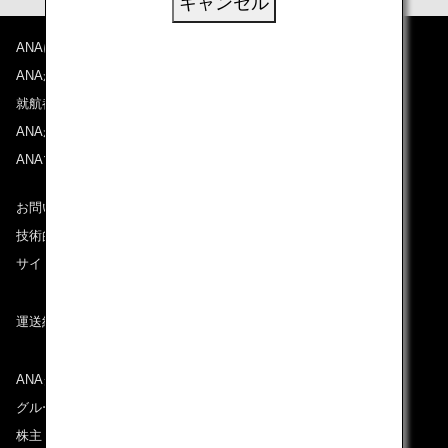
キャンセル
ANAについて
ANAからのお知らせ
就航都市
ANAがお約束する体験
ANAマイレージクラブ
お問い合わせ
技術的なお問い合わせ（推奨環境）
サイトマップ
運送約款
ANAグループについて
グループ企業一覧
株主・投資家情報