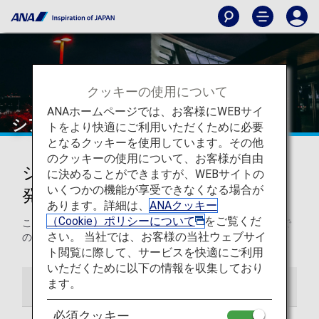
クッキーの使用について
ANAホームページでは、お客様にWEBサイ
シアトル・タコマ国際空港
トをより快適にご利用いただくために必要
となるクッキーを使用しています。その他
のクッキーの使用について、お客様が自由
シアトル・タコマ国際空港からの
に決めることができますが、WEBサイトの
いくつかの機能が享受できなくなる場合が
発着
あります。詳細は、
ANAクッキー
（Cookie）ポリシーについて
をご覧くだ
このページでは、シアトル・タコマ国際空港から目的地まで
さい。 当社では、お客様の当社ウェブサイ
の役立つ情報をご紹介します。
ト閲覧に際して、サービスを快適にご利用
いただくために以下の情報を収集しており
ます。
空港ガイド
ご案内
必須クッキー