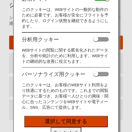
シアトル・タコマ国際空港ガイド
このクッキーは、WEBサイトの一般的な動作の
ために必要です。お客様が安全にフライトを予
シアトル・タコマ国際空港の発着ターミナルマップおよび空
約したり、ログイン状態を継続できるようにし
港内に関するほかの情報。
ます。
分析用クッキー
シアトル・タコマ国際空港ウェブサイト
WEBサイトの閲覧に関する匿名化されたデータ
を、分析や統計のために利用します。WEBサイ
トの継続的な改善に役立ちます。
到着ターミナル
パーソナライズ用クッキー
このクッキーは、お客様のWEBサイト利用をよ
出発ターミナル
り快適にするためのものです。これまでの閲覧
データに基づき、お客様一人ひとりの興味・関
心に合ったコンテンツをWEBサイトや電子メー
ル、SNS、広告にて提供します。
お乗り継ぎ
選択して同意する