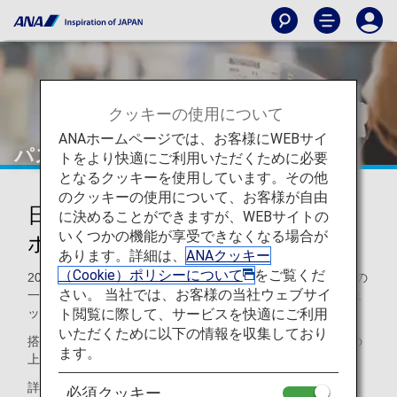
クッキーの使用について
ANAホームページでは、お客様にWEBサイ
パスポートチェック
トをより快適にご利用いただくために必要
となるクッキーを使用しています。その他
のクッキーの使用について、お客様が自由
日本発国際線搭乗ゲートでのパス
に決めることができますが、WEBサイトの
いくつかの機能が享受できなくなる場合が
ポートチェックについて
あります。詳細は、
ANAクッキー
（Cookie）ポリシーについて
をご覧くだ
2008年7月1日より、国土交通省の指導に基づき、テロ対策の
さい。 当社では、お客様の当社ウェブサイ
一環として日本発全ての国際線搭乗ゲートでパスポートチェ
ト閲覧に際して、サービスを快適にご利用
ックを実施しています。
いただくために以下の情報を収集しており
搭乗ゲートでは、あらかじめパスポートと搭乗券をご用意の
ます。
上お待ちいただきますようご協力をお願いいたします。
詳しくは
国土交通省
のホームページをご参照ください。
必須クッキー