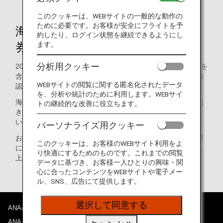
このクッキーは、WEBサイトの一般的な動作の
ために必要です。お客様が安全にフライトを予
海外各空港における搭乗口での旅
約したり、ログイン状態を継続できるようにし
券等の確認について
ます。
分析用クッキー
2005年12月22日から、日本の入管法が改正され、航空会社を
含めすべての運送業者に対して、旅券（パスポート）等の確
WEBサイトの閲覧に関する匿名化されたデータ
認義務が課せられています。
を、分析や統計のために利用します。WEBサイ
海外空港を出発し日本に向かうお客様に対しては、搭乗手続
トの継続的な改善に役立ちます。
きの際だけではなく、搭乗口においても旅券等を確認させて
いただきます。
パーソナライズ用クッキー
お客様には大変お手数をお掛けいたしますが、日本当局要請
このクッキーは、お客様のWEBサイト利用をよ
による確認となっております。ご理解ご協力の程お願い申し
り快適にするためのものです。これまでの閲覧
上げます。
データに基づき、お客様一人ひとりの興味・関
心に合ったコンテンツをWEBサイトや電子メー
ル、SNS、広告にて提供します。
選択して同意する
ANAについて
ANAからのお知らせ