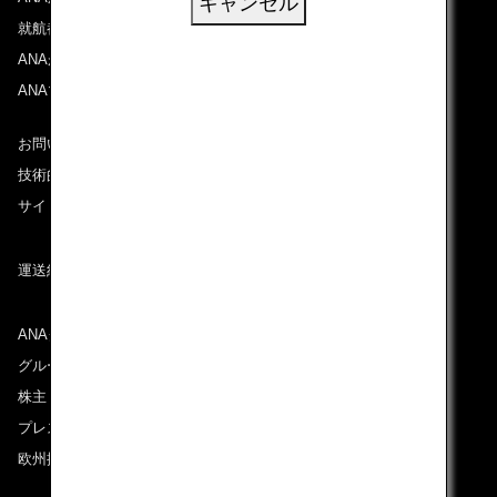
キャンセル
就航都市
ANAがお約束する体験
ANAマイレージクラブ
お問い合わせ
技術的なお問い合わせ（推奨環境）
サイトマップ
運送約款
ANAグループについて
グループ企業一覧
株主・投資家情報
プレスリリース
欧州採用情報