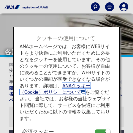
クッキーの使用について
ANAホームページでは、お客様にWEBサイ
各国の特別なお知らせ
トをより快適にご利用いただくために必要
となるクッキーを使用しています。その他
国際線をご利用されるお客様へ、各国の税関・出入国・検
のクッキーの使用について、お客様が自由
疫・保安に関する国別特例のお知らせを各一覧よりご確認く
に決めることができますが、WEBサイトの
ださい。
いくつかの機能が享受できなくなる場合が
手荷物に関する制限については、
各国・地域・空港特有の制
あります。詳細は、
ANAクッキー
限があるもの
をご確認ください。なお、海外渡航前には
外務
（Cookie）ポリシーについて
をご覧くだ
省海外安全ホームページ
および
厚生労働省検疫所ホーム
さい。 当社では、お客様の当社ウェブサイ
ページ
にて渡航先の情報もご確認ください。
ト閲覧に際して、サービスを快適にご利用
いただくために以下の情報を収集しており
お知らせ
ます。
必須クッキー