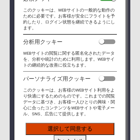
コンゴ民主共和国およびウガンダにおけるエボラ出
このクッキーは、WEBサイトの一般的な動作の
血熱の流行に伴い、一部の国・地域において渡航制
ために必要です。お客様が安全にフライトを予
限や検疫体制が強化されています。
約したり、ログイン状態を継続できるようにし
詳細は、
エボラ出血熱に関連する渡航制限について
ます。
をご確認ください。
* インド（デリー/ムンバイ）へご渡航のお客様
分析用クッキー
へのご案内
インド保健・家族福祉省による水際対策強化に
WEBサイトの閲覧に関する匿名化されたデータ
より、インドへ入国する全ての渡航者を対象に
を、分析や統計のために利用します。WEBサイ
「Self-Declaration Form」の提出が求められて
トの継続的な改善に役立ちます。
おります。
"Air Suvidha Self Declaration Form"よりご申請
パーソナライズ用クッキー
いただき、申請完了後に表示されるPDFをお手
元のスマートフォンなどに保存、または印刷の
このクッキーは、お客様のWEBサイト利用をよ
上、入国時にご持参下さい。
り快適にするためのものです。これまでの閲覧
なお、申請は出発36時間前から可能です。
データに基づき、お客様一人ひとりの興味・関
対象者：インドへ入国する全ての渡航者
心に合ったコンテンツをWEBサイトや電子メー
ル、SNS、広告にて提供します。
登録サイト：
Air Suvidha Self
Declaration Form
選択して同意する
グアム入国時の税関申告書の電子化について