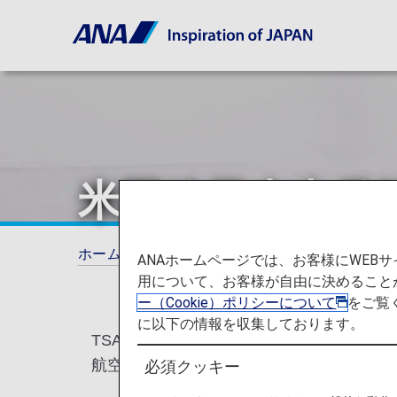
米国線日本出発
ホーム
ご旅行の準備
各国の特別なお知ら
ANAホームページでは、お客様にWE
用について、お客様が自由に決めること
ー（Cookie）ポリシーについて
をご覧
に以下の情報を収集しております。
TSA（米国運輸保安局）からの通達によ
航空保安の為、ご理解ご協力をお願い致し
必須クッキー