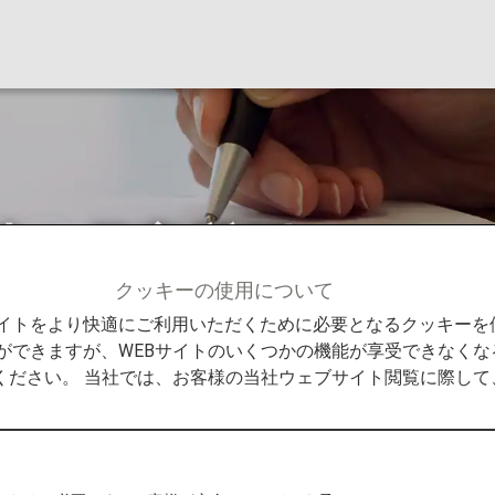
時の保安質問につい
クッキーの使用について
せ
米国線日本出発時の保安質問について
Bサイトをより快適にご利用いただくために必要となるクッキー
ができますが、WEBサイトのいくつかの機能が享受できなくな
ください。 当社では、お客様の当社ウェブサイト閲覧に際し
り、米国へご出発されるお客様を対象に、成田・羽田空
ます。