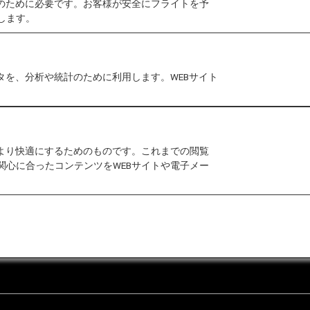
作のために必要です。お客様が安全にフライトを予
します。
タを、分析や統計のために利用します。WEBサイト
をより快適にするためのものです。これまでの閲覧
関心に合ったコンテンツをWEBサイトや電子メー
合わせ
運送約款
なお問い合わせ（推奨環境）
マップ