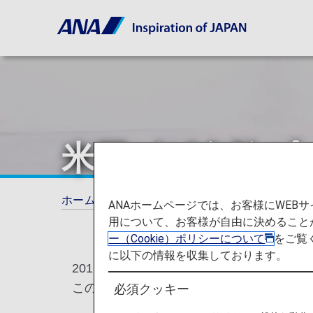
米国ビザ免除プ
ホーム
ご旅行の準備
各国の特別なお知ら
ANAホームページでは、お客様にWE
用について、お客様が自由に決めること
ー（Cookie）ポリシーについて
をご覧
に以下の情報を収集しております。
2016年1月21日、米国は「ビザ免除プ
この法により、以下に該当する渡航者はビ
必須クッキー