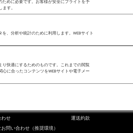
作のために必要です。お客様が安全にフライトを予
011年3月1日以降にイラン、イラク、スーダン、シリ
します。
イラン、イラク、スーダンまたはシリアのいずれかの国
タを、分析や統計のために利用します。WEBサイト
、人道支援を行うNGO、ジャーナリストの報道渡航、
ございます。
大使館・領事館にご相談ください。
をより快適にするためのものです。これまでの閲覧
関心に合ったコンテンツをWEBサイトや電子メー
合わせ
運送約款
なお問い合わせ（推奨環境）