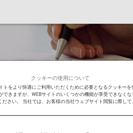
ログラムの利用条件
クッキーの使用について
せ
米国ビザ免除プログラムの利用条件の変更について
Bサイトをより快適にご利用いただくために必要となるクッキー
ができますが、WEBサイトのいくつかの機能が享受できなくな
ください。 当社では、お客様の当社ウェブサイト閲覧に際し
ログラムの改定およびテロリスト渡航防止法」の施行を開
ザ免除プログラムを利用できず、非移民ビザを取得する