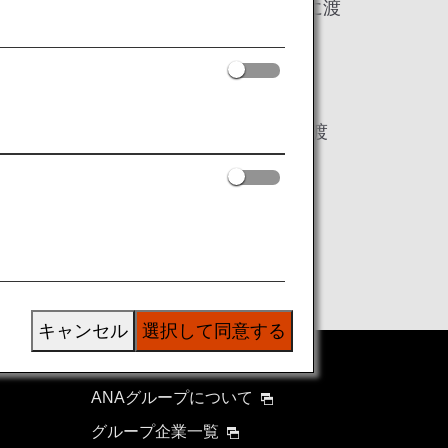
ア、リビア、ソマリア、またはイエメンに渡
籍を有する二重国籍者
合法的な商用目的によるイラン・イラク渡
キャンセル
選択して同意する
ANAグループについて
グループ企業一覧