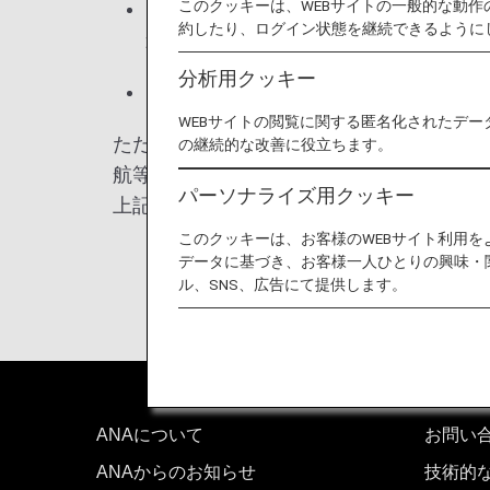
このクッキーは、WEBサイトの一般的な動
ビザ免除プログラム参加国の国籍で、2
約したり、ログイン状態を継続できるように
航または滞在したことがある
分析用クッキー
ビザ免除プログラム参加国の国籍と、
WEBサイトの閲覧に関する匿名化されたデー
ただし、国際・地域・政府機関の代表公務
の継続的な改善に役立ちます。
航等、個々の審査により免除される場合も
パーソナライズ用クッキー
上記条件に該当される渡航者は最寄の米国
このクッキーは、お客様のWEBサイト利用
データに基づき、お客様一人ひとりの興味・
ル、SNS、広告にて提供します。
ANAについて
お問い
ANAからのお知らせ
技術的