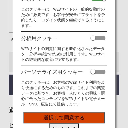
このクッキーは、WEBサイトの一般的な動作の
ために必要です。お客様が安全にフライトを予
約したり、ログイン状態を継続できるようにし
ます。
分析用クッキー
WEBサイトの閲覧に関する匿名化されたデータ
を、分析や統計のために利用します。WEBサイ
トの継続的な改善に役立ちます。
お知らせ
パーソナライズ用クッキー
エア・カナダ（AC）のマイル積算率・積算対象ク
このクッキーは、お客様のWEBサイト利用をよ
ラスが、2023年7月1日より変更となりました。
り快適にするためのものです。これまでの閲覧
データに基づき、お客様一人ひとりの興味・関
心に合ったコンテンツをWEBサイトや電子メー
ル、SNS、広告にて提供します。
運賃別積算率
選択して同意する
ビジネスクラス