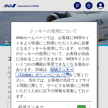
クッキーの使用について
ANAホームページでは、お客様にWEBサイ
エアカナダ（AC）
トをより快適にご利用いただくために必要
となるクッキーを使用しています。その他
のクッキーの使用について、お客様が自由
エアカナダ（AC）
に決めることができますが、WEBサイトの
いくつかの機能が享受できなくなる場合が
エア・カナダは、6大陸200カ所以上の空港へ運航するカナダ
あります。詳細は、
ANAクッキー
のナショナルフラッグキャリアです。エア・カナダ・エクス
（Cookie）ポリシーについて
をご覧くだ
プレスのリージョナル提携航空会社とエア・カナダ・ルージ
さい。 当社では、お客様の当社ウェブサイ
ュと併せると、エア・カナダはカナダ国内の64都市、アメリ
ト閲覧に際して、サービスを快適にご利用
カの57カ所の目的地、ヨーロッパの95都市、中東、アフリ
いただくために以下の情報を収集しており
カ、アジア、オーストラリア、カリブ海地域、メキシコ、お
ます。
よび中南米へ定期直行旅客便を運航しています。
必須クッキー