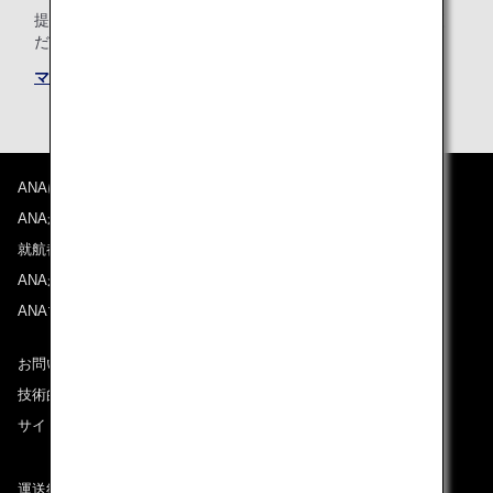
提携航空会社共通のマイル積算条件についても必ずご確認く
ださい。
マイル積算条件
ANAについて
ANAからのお知らせ
就航都市
ANAがお約束する体験
ANAマイレージクラブ
お問い合わせ
技術的なお問い合わせ（推奨環境）
サイトマップ
運送約款