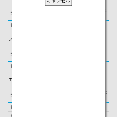
キャンセル
区間基本マイレージに
タイプ
予約クラス
対する積算率
普通運賃, 割引運賃
J, C, D, Z, P
125%
プレミアムエコノミークラス
区間基本マイレージに
タイプ
予約クラス
対する積算率
普通運賃, 割引運賃
O, E, A
100%
エコノミークラス
区間基本マイレージに
タイプ
予約クラス
対する積算率
普通運賃, 割引運賃
Y, B
100%
普通運賃, 割引運賃
M, U, H, Q,
70%