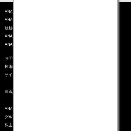
ANAについて
ANAからのお知らせ
就航都市
ANAがお約束する体験
ANAマイレージクラブ
お問い合わせ
技術的なお問い合わせ（推奨環境）
サイトマップ
運送約款
ANAグループについて
グループ企業一覧
株主・投資家情報