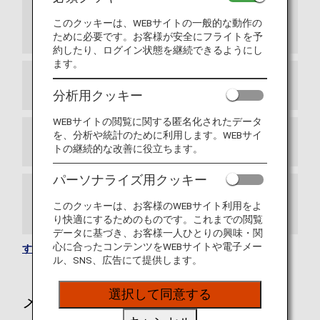
提携航空会社情報スイスインターナショナル
エアラインズが日本とスイス間の新路線を開
このクッキーは、WEBサイトの一般的な動作の
通しました
ために必要です。お客様が安全にフライトを予
約したり、ログイン状態を継続できるようにし
ます。
アドリア航空（JP）との提携終了について
分析用クッキー
WEBサイトの閲覧に関する匿名化されたデータ
を、分析や統計のために利用します。WEBサイ
ANAマイレージクラブご利用条件の更新
トの継続的な改善に役立ちます。
パーソナライズ用クッキー
ANA国際線プレミアムエコノミーの特典の予
このクッキーは、お客様のWEBサイト利用をよ
約を開始しました。
り快適にするためのものです。これまでの閲覧
データに基づき、お客様一人ひとりの興味・関
心に合ったコンテンツをWEBサイトや電子メー
すべてのお知らせを見る
ル、SNS、広告にて提供します。
選択して同意する
メールサービスのご案内