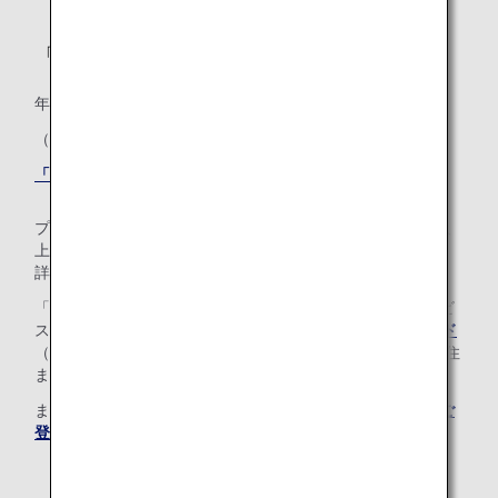
「ダイヤモンドサービス」メンバー
年間プレミアムポイント: 100,000
（うちANAグループ運航便ご利用分 50,000）
「ダイヤモンドサービス」メンバー特典はこちら
プレミアムメンバーのステイタスを問わず、100万マイル以
上に到達すると限定サービスや特典をご利用いただけます。
詳しくは
ミリオンマイラープログラム
をご覧ください。
「ダイヤモンドサービス」メンバーまたは「プラチナサービ
ス」メンバーのお客様は、
ANAスーパーフライヤーズカード
（年会費有料）をお申し込みいただけます。*日本国内に居住
または住所をお持ちである必要があります。
まだANAマイレージクラブ会員でない場合は、
こちらからご
登録ください。