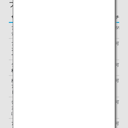
プレミアムメンバー向け限定特典
サービス / 特典
「ブロンズサービス」メンバー
「プラチナサ
フライトボー
最大55%
最大105%
ナスマイル
プレミアムメ
ご利用可能
ご利用可能
ンバー専用サ
ービスデスク
ラウンジのご
ご利用可能（マイルまたはアッ
ご利用可能
利用
プグレードポイントを使用）
座席クラスの
ご利用可能
ご利用可能
アップグレー
ド
チェックイ
ご利用可能
ご利用可能
ン・手荷物受
け取りの優先
アップグレー
ご利用可能
ご利用可能