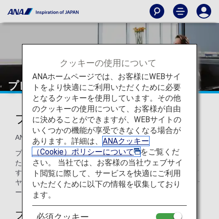
クッキーの使用について
ANAホームページでは、お客様にWEBサイ
プレミアムメンバーサービス
トをより快適にご利用いただくために必要
となるクッキーを使用しています。その他
のクッキーの使用について、お客様が自由
プレミアムメンバーサービス
に決めることができますが、WEBサイトの
いくつかの機能が享受できなくなる場合が
ANAをご利用いただくほど、特典がより豪華に！
あります。詳細は、
ANAクッキー
（Cookie）ポリシーについて
をご覧くだ
プレミアムメンバーのお客様には、ご旅行をより一層充実し
さい。 当社では、お客様の当社ウェブサイ
たものとするために、さまざまな特典をご用意しておりま
ト閲覧に際して、サービスを快適にご利用
す。メンバーシップステイタス（ブロンズ・プラチナ・ダイ
ヤモンド）をランクアップさせて、より多くの特典や限定サ
いただくために以下の情報を収集しており
ービスでお楽しみください。
ます。
プレミアムメンバーシップについて
必須クッキー