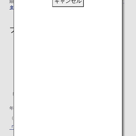
キャンセル
細は
「ライフソリューションサービス利用が多い方のステイ
タス獲得条件」
をご覧ください。
プレミアムメンバーステイタス
「ブロンズサービス」メンバー
年間プレミアムポイント: 30,000
（うちANAグループ運航便ご利用分 15,000）
「ブロンズサービス」メンバー特典はこちら