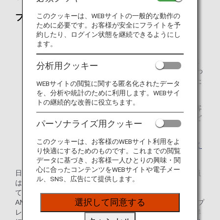
このクッキーは、WEBサイトの一般的な動作の
プレミアムポイント
ために必要です。お客様が安全にフライトを予
1年間で獲得したプレミアムポイントに応じて、翌年度
約したり、ログイン状態を継続できるようにし
のプレミアムステイタスを決定いたします。
ます。
毎年1月から12月に獲得したプレミアムポイントの数に
分析用クッキー
応じて翌年度のステイタスが決定し、4月から1年間にわ
たって「プレミアムメンバーサービス」をお楽しみいた
WEBサイトの閲覧に関する匿名化されたデータ
だけます。
を、分析や統計のために利用します。WEBサイ
トの継続的な改善に役立ちます。
プレミアムポイントは、マイルとは別に積算され、お客
様のご搭乗時のマイル数、ご予約クラス、運賃種別など
パーソナライズ用クッキー
に応じて、計算されます。
このクッキーは、お客様のWEBサイト利用をよ
プレミアムポイントについて、詳しくはこちらをご覧く
り快適にするためのものです。これまでの閲覧
ださい
。
データに基づき、お客様一人ひとりの興味・関
心に合ったコンテンツをWEBサイトや電子メー
日本発行のANAカードをお持ちのANAマイレージクラブ会員
ル、SNS、広告にて提供します。
は、飛行機のご利用による獲得プレミアムポイントに加え
て、ライフソリューションサービスの利用数とANAカード・
選択して同意する
ANA Pay決済額を合わせた3つの条件を全て達成することでプ
レミアムメンバーステイタスを獲得することもできます。詳