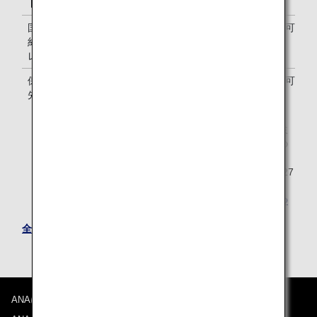
ドポイント
国際線優先予
-
ご利用可能
約・アップグ
レード特典
保安検査の優
-
ご利用可能
先
アップグレードポイントのご提供は2026年度のプレミ
アムメンバーならびにスーパーフライヤーズ本会員の
方へのご提供をもって終了いたします。
2026年度にご提供したアップグレードポイントは2027
年3月31日までご利用いただけます。
詳しくは
アップグレードポイントのサービス終了につ
いて
をご確認ください。
全てのプレミアムメンバー特典はこちら
ANAについて