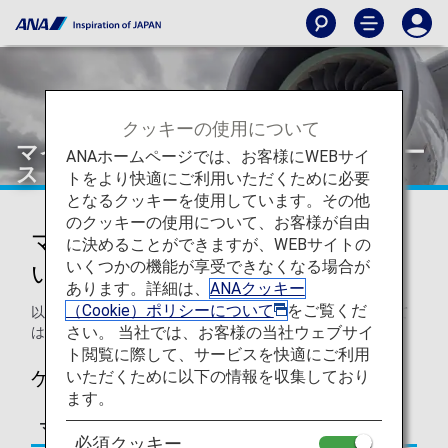
クッキーの使用について
マイルが貯まるケース・貯まらないケー
ANAホームページでは、お客様にWEBサイ
ス
トをより快適にご利用いただくために必要
となるクッキーを使用しています。その他
のクッキーの使用について、お客様が自由
マイルが貯まるケース・貯まらな
に決めることができますが、WEBサイトの
いくつかの機能が享受できなくなる場合が
いケース
あります。詳細は、
ANAクッキー
（Cookie）ポリシーについて
をご覧くだ
以下のケースはあくまで事例の一部です。詳細につきまして
さい。 当社では、お客様の当社ウェブサイ
は、「よくあるご質問」欄でご紹介しております。
ト閲覧に際して、サービスを快適にご利用
いただくために以下の情報を収集しており
ケース例
ます。
マイル積算の可否
内容
必須クッキー