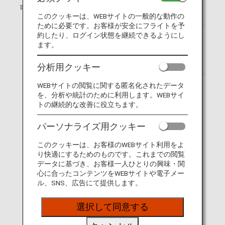
可能
ご家族内でのマイルの合算や譲渡
このクッキーは、WEBサイトの一般的な動作の
ANAマイレージクラブ ファミリーアカ
ために必要です。お客様が安全にフライトを予
ウントサービスにご登録いただいてい
約したり、ログイン状態を継続できるようにし
るANAマイレージクラブ会員の方は、
ます。
ご家族のマイルを合算して特典航空券
に交換いただけます。詳しくは、ANA
分析用クッキー
マイレージクラブ ファミリーアカウン
トサービスをご覧ください。
WEBサイトの閲覧に関する匿名化されたデータ
を、分析や統計のために利用します。WEBサイ
国際線アップグレード特典をご利用の
トの継続的な改善に役立ちます。
場合
パーソナライズ用クッキー
マイル積算は、購入いただいた当初の
航空券のサービスクラスに基づきま
このクッキーは、お客様のWEBサイト利用をよ
す。
り快適にするためのものです。これまでの閲覧
ご出発までにANAマイレージクラブカ
データに基づき、お客様一人ひとりの興味・関
ードを受け取れない場合
心に合ったコンテンツをWEBサイトや電子メー
ル、SNS、広告にて提供します。
ご旅行へ出発する前にANAマイレージ
クラブカードを受け取れなかった場合
選択して同意する
でも、そのご搭乗の後6ヵ月以内であ
れば、後日カードが届き次第、遡及し