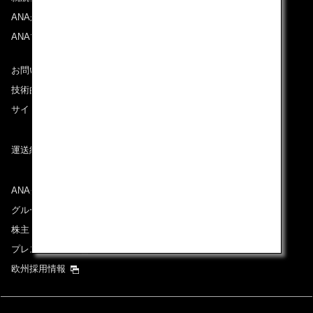
ANAがお約束する体験
ANAマイレージクラブ
お問い合わせ
技術的なお問い合わせ（推奨環境）
サイトマップ
運送約款
ANAグループについて
グループ企業一覧
株主・投資家情報
プレスリリース
欧州採用情報