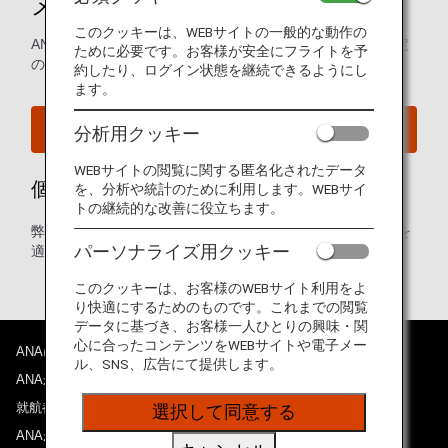
メールマガジン受信設定変更
このクッキーは、WEBサイトの一般的な動作の
ANAマイレージクラブ会員のお客様は、こちらから配信設定
ために必要です。お客様が安全にフライトを予
の変更をお願いいたします。
約したり、ログイン状態を継続できるようにし
ます。
登録内容の確認・変更
分析用クッキー
WEBサイトの閲覧に関する匿名化されたデータ
個人情報のお取り扱いについて
を、分析や統計のために利用します。WEBサイ
トの継続的な改善に役立ちます。
弊社
プライバシーポリシー
に従い、お客様の個人情報を
パーソナライズ用クッキー
適切にお取り扱いいたします。
このクッキーは、お客様のWEBサイト利用をよ
り快適にするためのものです。これまでの閲覧
データに基づき、お客様一人ひとりの興味・関
心に合ったコンテンツをWEBサイトや電子メー
ANAについて
ル、SNS、広告にて提供します。
ANAからのお知らせ
就航都市
選択して同意する
ANAがお約束する体験