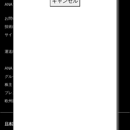
キャンセル
ANAマイレージクラブ
お問い合わせ
技術的なお問い合わせ（推奨環境）
サイトマップ
運送約款
ANAグループについて
グループ企業一覧
株主・投資家情報
プレスリリース
欧州採用情報
日本語 | France (都市と言語を選択してください)