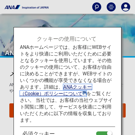
クッキーの使用について
ANAホームページでは、お客様にWEBサイ
ANA News Europe
トをより快適にご利用いただくために必要
となるクッキーを使用しています。その他
のクッキーの使用について、お客様が自由
メールマガジンのご案内
に決めることができますが、WEBサイトの
いくつかの機能が享受できなくなる場合が
ANAマイレージクラブ会員のお客様へ、ANAからのお知らせ
あります。詳細は、
ANAクッキー
やおトク情報をお届けいたします。
（Cookie）ポリシーについて
をご覧くだ
さい。 当社では、お客様の当社ウェブサイ
ト閲覧に際して、サービスを快適にご利用
ANAマイレージクラブに入会する
いただくために以下の情報を収集しており
ます。
必須クッキー