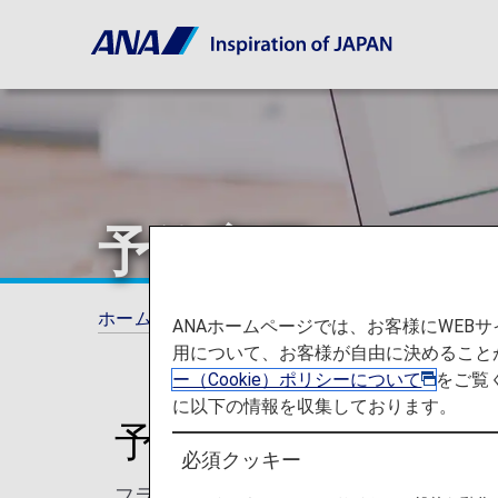
予約変更につい
ホーム
旅の計画とご予約
予約変更につい
ANAホームページでは、お客様にWE
用について、お客様が自由に決めること
ー（Cookie）ポリシーについて
をご覧
に以下の情報を収集しております。
予約/変更
必須クッキー
フライトのご予約、座席指定、ご予約の変