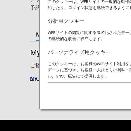
このクッキーは、WEBサイトの一般的な動
予約内容を事前登録することで、次回から
約したり、ログイン状態を継続できるように
分析用クッキー
WEBサイトの閲覧に関する匿名化されたデー
My Booking
ご予約のご希望
の継続的な改善に役立ちます。
My Booking
パーソナライズ用クッキー
このクッキーは、お客様のWEBサイト利用
ご搭乗予定のフライトを素早く検索できま
データに基づき、お客様一人ひとりの興味・
ル、SNS、広告にて提供します。
My Booking