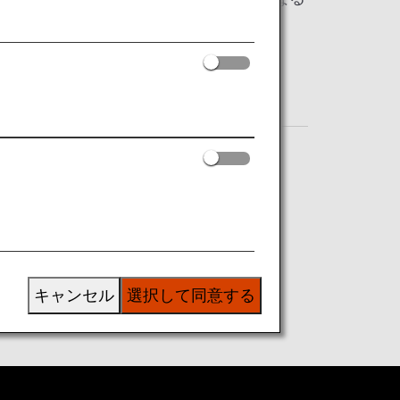
、払い戻し
ブお客様番号（10桁）で検索できます。
キャンセル
選択して同意する