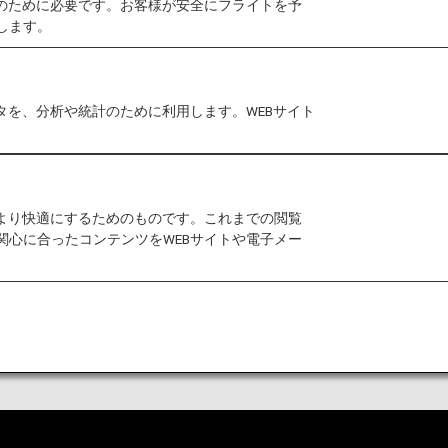
作のために必要です。お客様が安全にフライトを予
のご予約がスムーズにご利用できます。
します。
タを、分析や統計のために利用します。WEBサイト
座席指定
ご予約の変更、追加料金のご請求
をより快適にするためのものです。これまでの閲覧
す。ご予約番号、eチケット番号、ANAマイレージクラ
関心に合ったコンテンツをWEBサイトや電子メー