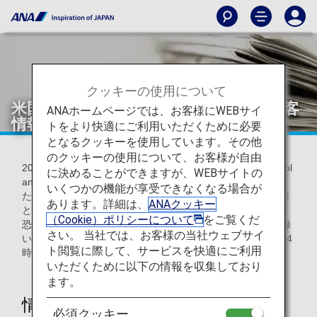
クッキーの使用について
米国行き路線における米国CDCへの旅客
ANAホームページでは、お客様にWEBサイ
情報提供について
トをより快適にご利用いただくために必要
となるクッキーを使用しています。その他
のクッキーの使用について、お客様が自由
2025年11月25日より米国CDC（Centers for Disease Control
に決めることができますが、WEBサイトの
and Prevention）へのお客様情報の提供項目が変更されまし
いくつかの機能が享受できなくなる場合が
たが、システムの改修が完了するまでの間、引き続き変更前
あります。詳細は、
ANAクッキー
と同様にお客様情報の入力が必要になります。
（Cookie）ポリシーについて
をご覧くだ
恐れ入りますが、出発前日までに、
ご予約情報
へご登録
さい。 当社では、お客様の当社ウェブサイ
いただくか、または、
オンラインチェックイン
（出発24
ト閲覧に際して、サービスを快適にご利用
時間前～）の際にご入力をお願いいたします。
いただくために以下の情報を収集しており
ます。
情報提供項目
必須クッキー