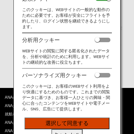
氏名
このクッキーは、WEBサイトの一般的な動作の
ために必要です。お客様が安全にフライトを予
米国住所：ストリート番号/市町/州/ZIP CODE 必須
約したり、ログイン状態を継続できるようにし
ます。
電話番号 1：米国滞在時に繋がる第一連絡先（国番号含
む）
分析用クッキー
電話番号 2：職場/自宅などの緊急連絡先（国番号含む）
WEBサイトの閲覧に関する匿名化されたデータ
E-mail：米国滞在時に使用可能な E-mail アドレス
を、分析や統計のために利用します。WEBサイ
トの継続的な改善に役立ちます。
生年月日
パーソナライズ用クッキー
このクッキーは、お客様のWEBサイト利用をよ
り快適にするためのものです。これまでの閲覧
ANAについて
データに基づき、お客様一人ひとりの興味・関
心に合ったコンテンツをWEBサイトや電子メー
ANAからのお知らせ
ル、SNS、広告にて提供します。
就航都市
ANAがお約束する体験
選択して同意する
ANAマイレージクラブ