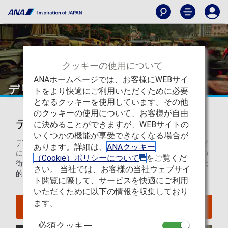
クッキーの使用について
ANAホームページでは、お客様にWEBサイ
デリー
トをより快適にご利用いただくために必要
となるクッキーを使用しています。その他
のクッキーの使用について、お客様が自由
デリーを知ろう
に決めることができますが、WEBサイトの
いくつかの機能が享受できなくなる場合が
デリーは、旅行が初めての方も、旅行経験が豊富な方をも虜
あります。詳細は、
ANAクッキー
にし、飽きることのない街です。カラフルで混沌としたこの
（Cookie）ポリシーについて
をご覧くだ
街には、歴史的に名高い建築物がある傍らで、日常には現代
さい。 当社では、お客様の当社ウェブサイ
的で活気に満ちたエネルギーが溢れています。
ト閲覧に際して、サービスを快適にご利用
いただくために以下の情報を収集しており
ます。
デリーへのフライトを探す
必須クッキー