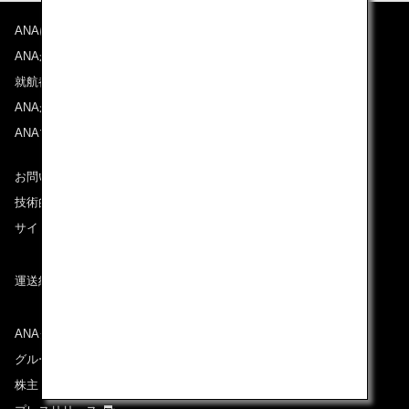
ANAについて
ANAからのお知らせ
就航都市
ANAがお約束する体験
ANAマイレージクラブ
お問い合わせ
技術的なお問い合わせ（推奨環境）
サイトマップ
運送約款
ANAグループについて
グループ企業一覧
株主・投資家情報