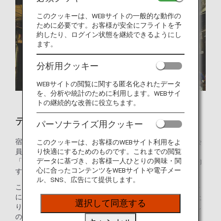
このクッキーは、WEBサイトの一般的な動作の
ために必要です。お客様が安全にフライトを予
約したり、ログイン状態を継続できるようにし
ます。
分析用クッキー
WEBサイトの閲覧に関する匿名化されたデータ
を、分析や統計のために利用します。WEBサイ
トの継続的な改善に役立ちます。
デリーのホテル
パーソナライズ用クッキー
宿泊施設のご予約はお済みですか？ANAマイレージクラブ会
このクッキーは、お客様のWEBサイト利用をよ
り快適にするためのものです。これまでの閲覧
員のお客様は、世界の約100万軒のホテルが利用できる
データに基づき、お客様一人ひとりの興味・関
「ANAワールドホテル」サービスを使って、ホテルをご予約
心に合ったコンテンツをWEBサイトや電子メー
することができます。
ル、SNS、広告にて提供します。
このサービスを使えば、ANAマイレージクラブのアカウント
にログインして最適なホテルを選ぶだけで、マイルを貯めた
選択して同意する
り使ったりできます。ご家族でプール付きのホテルをお探し
の方も、ご出張のニーズにお応えするホテルをお探しの方