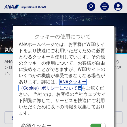
クッキーの使用について
ANAホームページでは、お客様にWEBサイ
ANAオリジナル壁紙（スマートフォン）
トをより快適にご利用いただくために必要
となるクッキーを使用しています。その他
ANA公式の飛行機や空などのスマートフォン用壁紙を無料でダウ
のクッキーの使用について、お客様が自由
ンロードできます。お気に入りの1枚を壁紙としてお楽しみくださ
に決めることができますが、WEBサイトの
い。（隔月更新）
いくつかの機能が享受できなくなる場合が
あります。詳細は、
ANAクッキー
（Cookie）ポリシーについて
をご覧くだ
壁紙ダウンロードインデックスへ戻
さい。 当社では、お客様の当社ウェブサイ
る
ト閲覧に際して、サービスを快適にご利用
いただくために以下の情報を収集しており
ます。
壁紙ダウンロード
必須クッキー