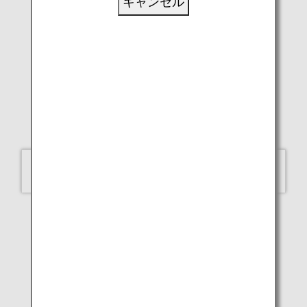
キャンセル
LUKE H.OZAWA
A320neo（米子）
選択してください
飛行機