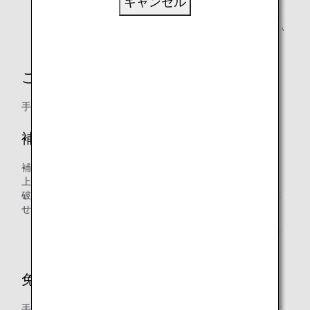
キャンセル
* 複数の航空会社を利用し、最終目的地まで手荷物を預
けた場合は、最後に搭乗した運航航空会社へ直接お問い
合わせください。
ご申告の期限
手荷物の受け取りの翌日から7日以内
補償
補償の対象となる破損に関しましては、原則として修理の
上、ご返却いたします。
破損の程度や時間的な要因などにより修理以外のご案内をさ
せて頂く場合もございます。
* 免責事項に該当する場合は補償の対象外となりますの
でご了承ください。
免責事項
手荷物の取り扱いには十分注意いたしておりますが、以下に