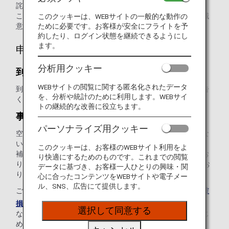
詫び申し上げます。
このような事態が生じた場合、ANAは不具合を解消すべく誠
このクッキーは、WEBサイトの一般的な動作の
意を持って対応いたします。
ために必要です。お客様が安全にフライトを予
約したり、ログイン状態を継続できるようにし
ます。
申告
分析用クッキー
到着時のご申告
WEBサイトの閲覧に関する匿名化されたデータ
到着時に破損に気づかれた場合は、すぐに空港係員にご申告
を、分析や統計のために利用します。WEBサイ
ください。
トの継続的な改善に役立ちます。
事後のご申告
パーソナライズ用クッキー
空港を離れた後に破損に気づいた場合、免責事項に該当しな
いことをご確認の上、申告期限内にご申告ください。
このクッキーは、お客様のWEBサイト利用をよ
補償に関するご申告は
旅客手荷物運送約款
にてご案内のとお
り快適にするためのものです。これまでの閲覧
り、書面（
ご申告フォーム
）でのご申告をお願いしてお
データに基づき、お客様一人ひとりの興味・関
ります。
心に合ったコンテンツをWEBサイトや電子メー
ル、SNS、広告にて提供します。
ご事情にともない、
お電話
にてご申告される場合、別途「
破
損手荷物申告書
」の提出が必要となります。
選択して同意する
なお、申告書の郵送料金はお客様負担となります。あらかじ
めご了承ください。