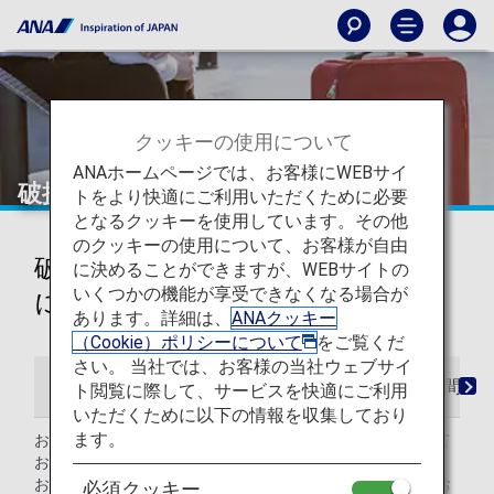
クッキーの使用について
ANAホームページでは、お客様にWEBサイ
破損・未着・紛失・お忘れ物など
トをより快適にご利用いただくために必要
となるクッキーを使用しています。その他
のクッキーの使用について、お客様が自由
破損・未着・紛失、お忘れ物など
に決めることができますが、WEBサイトの
いくつかの機能が享受できなくなる場合が
に関するご案内
あります。詳細は、
ANAクッキー
（Cookie）ポリシーについて
をご覧くだ
さい。 当社では、お客様の当社ウェブサイ
破損
未着・紛失
引き取り忘れ・引き取り間違
ト閲覧に際して、サービスを快適にご利用
いただくために以下の情報を収集しており
ます。
お客様からお預かりした手荷物は、目的地まで大切に扱って
おりますが、場合により破損してしまう場合もあります。
お客様に多大なるご迷惑をお掛けいたしますことを心よりお
必須クッキー