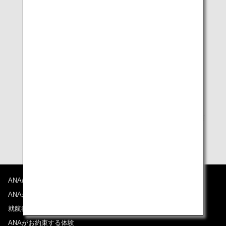
* 上記写真は免責と判断できる参考例です。手荷物の実
際の状況を確認した上でご案内致します。
ANAについて
ANAからのお知らせ
就航都市
ANAがお約束する体験