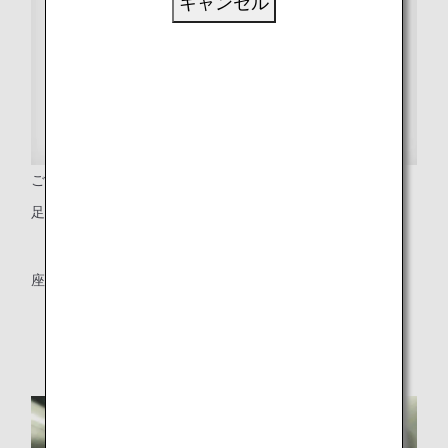
キャンセル
ご利用座席
足下に余裕のある31インチ*1 のシートピッチ。
*1 184席機材：34インチ
座席幅（約17.2インチ、約43.7センチ）*2
*2 一部座席を除く