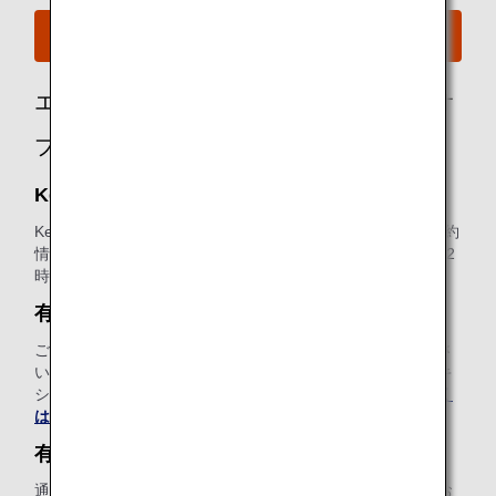
B787-8のシートマップを見る
エコノミークラスのお客様におススメのオ
プショナルサービス
Keep My Fare
Keep My Fareは、航空券のご購入を検討される際に、ご予約
情報や運賃情報を確保できる便利なサービスです（発券の72
時間前まで）。
Keep My Fareについて、詳しくはこちら
。
有料ラウンジサービス
ご出発前のひとときを、洗練された空間でおくつろぎくださ
い。ANAウェブサイトからの事前予約がおトクです。（メキ
シコサイトを除く）
有料ラウンジサービスについて、詳しく
はこちら
。
有料事前座席指定
通路側や窓側など、飛行機前方の位置で乗り降りに便利なお