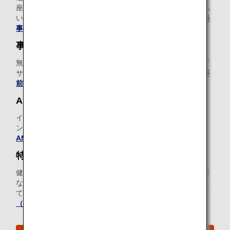
座席や足元の広い人気のお座席を、ご予約料を追加でお支払
いただくことで事前にご指定いただくことができます。
有料
事前座席指定について、詳しくはこちら
。
事前追加手荷物
無料手荷物許容量を超える手荷物の追加料金を、ANAウェブ
サイトで事前にお支払いいただける便利なサービスです。
事
前追加手荷物について、詳しくはこちら
。
ANA Wi-Fi Service
インターネット、Eメール、SNSをご利用いただける機内イ
ンターネット接続サービスをご用意しています（有料）。
ANA Wi-Fi Serviceについて、詳しくはこちら
。
特別機内食（スペシャルミール）
健康上または宗教上の理由によりお食事に特別な配慮が必要
なお客様のために、ANAではさまざまな特別機内食を提供し
ております。ご出発前にお申し込みください。
特別機内食
（スペシャルミール）について、詳しくはこちら
。