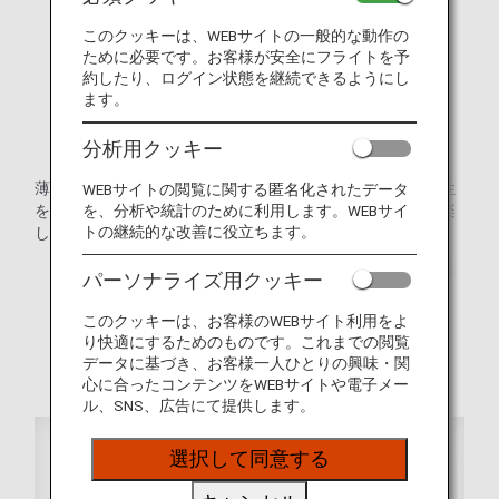
このクッキーは、WEBサイトの一般的な動作の
ために必要です。お客様が安全にフライトを予
約したり、ログイン状態を継続できるようにし
ます。
分析用クッキー
薄型タッチパネル式液晶モニターを装備することで、快適性
WEBサイトの閲覧に関する匿名化されたデータ
を、分析や統計のために利用します。WEBサイ
を保ったままシートのスリム化を実現。空間の広がりをお楽
トの継続的な改善に役立ちます。
しみいただけます。
* 運航する機材や座席仕様などは予告なく変更となる場
パーソナライズ用クッキー
合がございます。
このクッキーは、お客様のWEBサイト利用をよ
* 画像はイメージです。
り快適にするためのものです。これまでの閲覧
データに基づき、お客様一人ひとりの興味・関
心に合ったコンテンツをWEBサイトや電子メー
ル、SNS、広告にて提供します。
選択して同意する