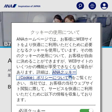
クッキーの使用について
ANAホームページでは、お客様にWEBサイ
B787-8エコノミークラス
トをより快適にご利用いただくために必要
となるクッキーを使用しています。その他
のクッキーの使用について、お客様が自由
ANAエコノミークラス
に決めることができますが、WEBサイトの
いくつかの機能が享受できなくなる場合が
ANAのB787-8 エコノミークラス 座席・シートについてのご
あります。詳細は、
ANAクッキー
案内です。
（Cookie）ポリシーについて
をご覧くだ
さい。 当社では、お客様の当社ウェブサイ
B787-8
ト閲覧に際して、サービスを快適にご利用
いただくために以下の情報を収集しており
ます。
必須クッキー