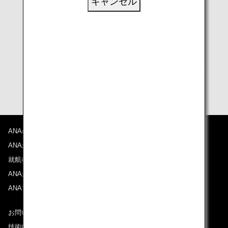
キャンセル
出発地・目的地
乗り継ぎ地
日付の範囲（ご旅行期間）
* 出発地・目的地については国名（または都市名）でご
入力ください。
ANAについて
ANAからのお知らせ
就航都市
ANAがお約束する体験
ANAマイレージクラブ
お問い合わせ
技術的なお問い合わせ（推奨環境）