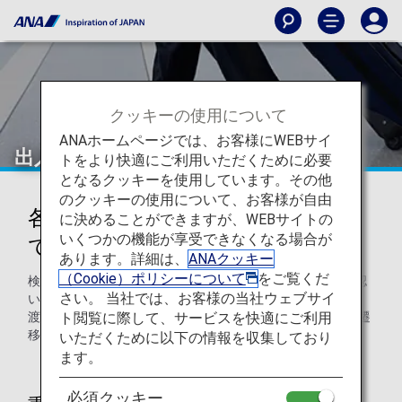
クッキーの使用について
ANAホームページでは、お客様にWEBサイ
出入国情報について
トをより快適にご利用いただくために必要
となるクッキーを使用しています。その他
のクッキーの使用について、お客様が自由
各国の入国条件・検疫制限につい
に決めることができますが、WEBサイトの
いくつかの機能が享受できなくなる場合が
て
あります。詳細は、
ANAクッキー
（Cookie）ポリシーについて
をご覧くだ
検索条件を指定のうえ、各国の渡航制限や必要書類をご確認
さい。 当社では、お客様の当社ウェブサイ
いただけます。
ト閲覧に際して、サービスを快適にご利用
渡航要件が集約されたSherpa提供サイト（外部サイト）へ遷
移します。サイト内の規約にしたがってご利用ください。
いただくために以下の情報を収集しており
ます。
必須クッキー