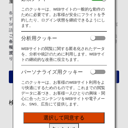
重要
このクッキーは、WEBサイトの一般的な動作の
各国の入国条件や検疫体制は日々状況が更新されておりま
ために必要です。お客様が安全にフライトを予
す。
約したり、ログイン状態を継続できるようにし
Sherpaに掲載されている情報は、最新情報ではない場合や言
ます。
語表現が最適でない場合があります。
ご出発前に、お客様ご自身でパスポート国（国籍）・渡航先
分析用クッキー
各国の大使館または領事館・保健機関関連情報にて最新の情
報をご確認ください。
WEBサイトの閲覧に関する匿名化されたデータ
渡航書類や検疫書類の不備により、入国が不許可となった
を、分析や統計のために利用します。WEBサイ
り、ご搭乗をお断りする場合があります。
トの継続的な改善に役立ちます。
パーソナライズ用クッキー
入国条件を検索
このクッキーは、お客様のWEBサイト利用をよ
り快適にするためのものです。これまでの閲覧
データに基づき、お客様一人ひとりの興味・関
心に合ったコンテンツをWEBサイトや電子メー
検索条件
ル、SNS、広告にて提供します。
パスポート（国籍）
選択して同意する
観光・商用