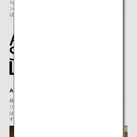
ら他の航空会社運航の国内便にお乗り継ぎの場合には、ラウ
ンジ入室基準が異なる場合がございます。入室基準に関して
は各運航会社にお問い合わせください。
ANA SUITE LOUNGE
様々なお食事メニューとゆったりした座席（プライベートエ
リア、ワークエリアを含む）を備え、ANA SUITE LOUNGE
はご出発の前に完璧なおくつろぎの場所をご用意していま
す。