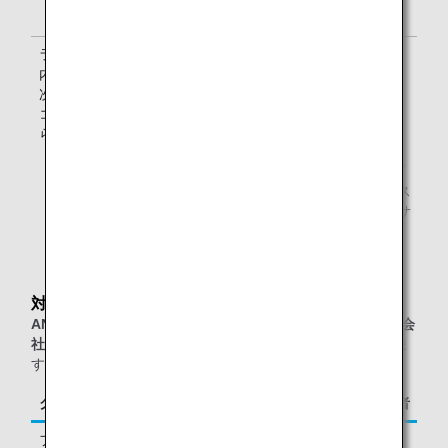
ます。）
ラウンジ
ラウンジ内にある予約専用二次元バーコード
内専用二
をお客様ご自身の端末で読み込んで予約。
次元バー
コードか
らの予約
* ANAアプリからの予約可能なお客様は、ANAグループ
運航便（他航空会社が運航する便は対象外）をファース
トクラスでご利用のお客様および、ANAダイヤモンドサ
ービスメンバーです。
対象のお客様
ANAグループ運航便または他スター アライアンス加盟航空会
社運航便
をご利用の、以下に該当するお客様が対象となりま
す。
クラス／ステイタス
ご同行者
ファーストクラス
1名様