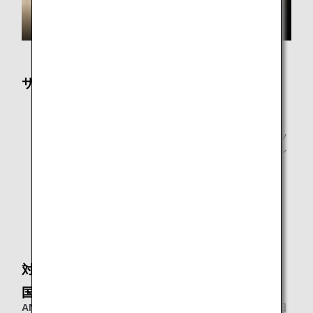
サービス内容
フリーWi-Fi
新聞・雑誌
新聞・雑誌はANAアプリによるデジタル版コンテンツ
を提供しております。お客様ご自身のスマートフォン
やPCなどのデジタル端末でご覧いただけます。
プリントサービスのあるワークエリア
シャワールーム
シャワールームは時間帯によっては混雑しますので、
時間に余裕を持ってお越しください。
対象のお客様
国際線
ANAグループ運航便国際線
をご利用の、以下に該当する当日