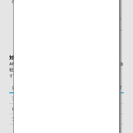
からの予約
* ANAアプリからの予約可能なお客様は、ANAグループ
運航便（他航空会社が運航する便は対象外）をビジネス
クラス、プレミアムエコノミーでご利用のお客様およ
び、ANA「プラチナサービス」メンバー、ANAスーパー
フライヤーズ会員です。
対象のお客様
ANAグループ運航便または他スター アライアンス加盟航空会
社運航便
をご利用の、以下に該当するお客様が対象となりま
す。
クラス／ステイタス
ご同行者
ファーストクラス
1名様
ビジネスクラス
-
プレミアムエコノミー *1
-
「ダイヤモンドサービス」メンバー
1名様 *2