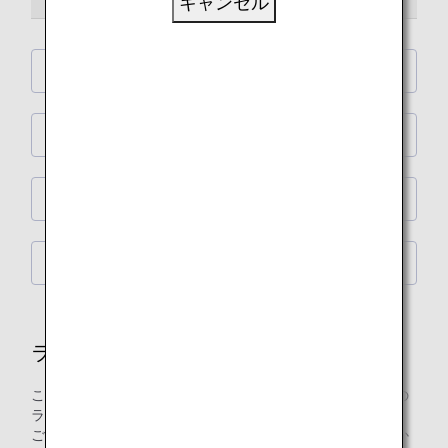
キャンセル
ANA SUITE LOUNGE
ANA LOUNGE
ANA ARRIVAL LOUNGE
TIAT（東京国際空港）シャワールーム
ラウンジ
このページでは、ANAグループ運航便国際線をご利用の際の
ラウンジご入室の詳細をご案内します。
ご注意：日本国外の空港にて、ANAグループ運航便国際線か