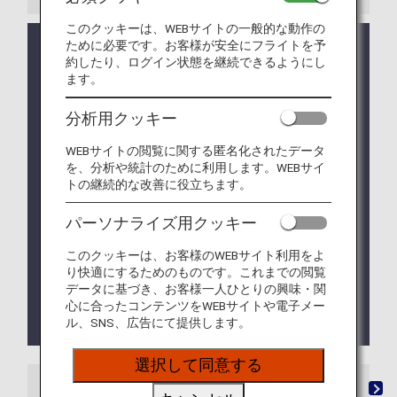
このクッキーは、WEBサイトの一般的な動作の
ために必要です。お客様が安全にフライトを予
ANAラウンジでの免税品受け取り開始について
約したり、ログイン状態を継続できるようにし
羽田空港第2ターミナル国際線の「ANA SUITE
ます。
LOUNGE」および「ANA LOUNGE」にて、事前に
予約された一部ブランド免税品の受け取りが可能に
分析用クッキー
なります。
対象のお客様：対象の免税品を事前にご予約され
WEBサイトの閲覧に関する匿名化されたデータ
たお客様
を、分析や統計のために利用します。WEBサイ
トの継続的な改善に役立ちます。
対象外の商品：お酒・たばこ・お菓子など対象ブ
ランドブティックで取り扱いのない商品
パーソナライズ用クッキー
対象ブランド・商品の詳細に関するお問い合わ
せ：
このクッキーは、お客様のWEBサイト利用をよ
日本空港ビルデング株式会社 事前予約カスタマー
り快適にするためのものです。これまでの閲覧
サービス担当
データに基づき、お客様一人ひとりの興味・関
TEL：
0120-61-0489
（受付時間 10:00～16:30
心に合ったコンテンツをWEBサイトや電子メー
*12:00～13:30を除く）
ル、SNS、広告にて提供します。
選択して同意する
ラウンジ
「ANA SUITE LOUNGE」ご利用券
有