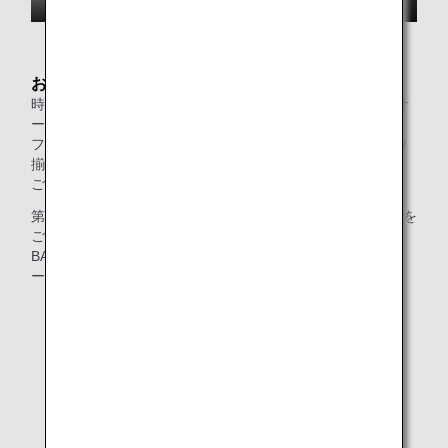
お食事
時間帯により提供内容が変わるセット形式の新たなお食事サ
ービス「SUITE DINING」や、豊富なお料理を揃えたビュッ
フェカウンター・ヌードルバーに加え、ドリンクを各種取り
揃えています。
ごゆっくりお食事をお楽しみください。
第2ターミナルでは、バーテンダーによるドリンクサービスを
ご提供するBARカウンターを設えました。
BARカウンターオープン時間：6:00〜15:55、18:00〜第2タ
ーミナル国際線最終便出発まで
お飲み物のメニュー (ANA SUITE LOUNGE)
お食事のメニュー (第2ターミナル国際線 ANA SUITE
LOUNGE)
お食事のメニュー (第3ターミナル ANA SUITE
LOUNGE)