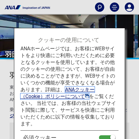
クッキーの使用について
ANAホームページでは、お客様にWEBサイ
羽田
トをより快適にご利用いただくために必要
となるクッキーを使用しています。その他
のクッキーの使用について、お客様が自由
羽田国際空港のラウンジ
に決めることができますが、WEBサイトの
いくつかの機能が享受できなくなる場合が
東京国際空港（羽田空港）のANAラウンジをご利用いただく
あります。詳細は、
ANAクッキー
お客様へご案内いたします。羽田のANA SUITE LOUNGE、
（Cookie）ポリシーについて
をご覧くだ
ANA LOUNGEの設備やお食事をご紹介します。
さい。 当社では、お客様の当社ウェブサイ
ト閲覧に際して、サービスを快適にご利用
乗り継ぎ時のご利用について、詳しくは
乗り継ぎ時のラウン
ジサービスについて
をご覧ください。
いただくために以下の情報を収集しており
ます。
お知らせ
必須クッキー