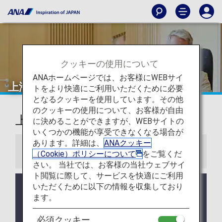
クッキーの使用について
ANAホームページでは、お客様にWEBサイ
上海（浦東）
トをより快適にご利用いただくために必要
となるクッキーを使用しています。その他
のクッキーの使用について、お客様が自由
上海-浦東国際空港ラウンジ
に決めることができますが、WEBサイトの
いくつかの機能が享受できなくなる場合が
あります。詳細は、
ANAクッキー
お知らせ
（Cookie）ポリシーについて
をご覧くだ
さい。 当社では、お客様の当社ウェブサイ
ト閲覧に際して、サービスを快適にご利用
いただくために以下の情報を収集しており
ラウンジ所有者がANAではない空港においては事前
告知なくサービス、営業時間が変更する可能性があ
ます。
ります。
必須クッキー