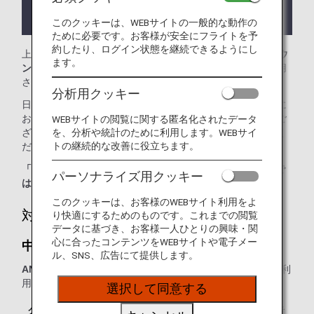
ラウンジが所在する国や州により入室条件に制約が
ある場合があります。
このクッキーは、WEBサイトの一般的な動作の
ために必要です。お客様が安全にフライトを予
約したり、ログイン状態を継続できるようにし
上海-浦東国際空港では、
中国国際航空ラウンジ（No.71ラウ
ます。
ンジ）
をご利用いただけます。本ページはANA国際線を利用
される際のラウンジ入室基準を記載しております。
分析用クッキー
日本国外の空港にて、ANA国際線から他航空会社の国内線に
お乗り継ぎの場合には、ラウンジ入室基準が異なる場合がご
WEBサイトの閲覧に関する匿名化されたデータ
を、分析や統計のために利用します。WEBサイ
ざいます。入室基準に関しては各運航会社にお問い合わせく
トの継続的な改善に役立ちます。
ださい。
「ANA SUITE LOUNGE」ご利用券は、こちらのラウンジで
パーソナライズ用クッキー
はご利用いただけません。
このクッキーは、お客様のWEBサイト利用をよ
対象のお客様
り快適にするためのものです。これまでの閲覧
データに基づき、お客様一人ひとりの興味・関
心に合ったコンテンツをWEBサイトや電子メー
中国国際航空ラウンジ（No.71ラウンジ）：
ル、SNS、広告にて提供します。
ANAまたは他スター アライアンス加盟航空会社運航便
をご利
用の、以下に該当するお客様が対象となります。
選択して同意する
クラス／ステイタス
ご同行者