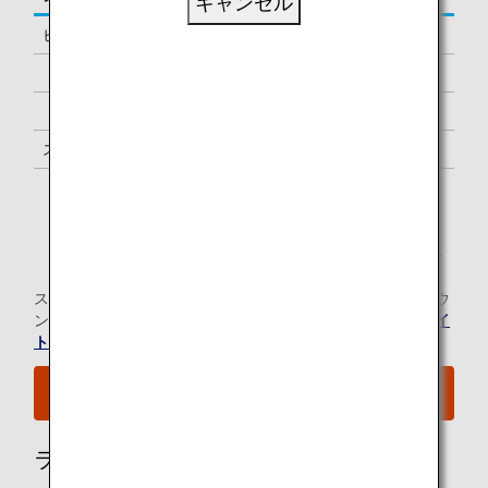
キャンセル
ビジネスクラス
-
「ダイヤモンドサービス」メンバー
1名様 *1
「プラチナサービス」メンバー
1名様 *1
スーパーフライヤーズ会員
1名様 *1
「スター アライアンス・ゴールド」メンバー
1名様 *1
*1.
メンバーご本人様と同一便でご出発の際にラウンジを
ご利用いただけます。
スター アライアンス有料ラウンジ会員のお客様の当空港ラウ
ンジのご利用については、
スター アライアンスのウェブサイ
ト
にてご確認ください。
空港MAPはこちらをご覧ください。
ラウンジ所有者