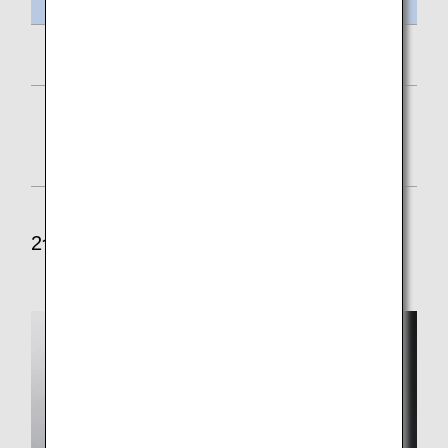
メニュー名
チキンライスとチキンクリームシチュー
ももと白ぶどう
または、ぶどうとりんご
プレーンヨーグルト
2食目メニュー