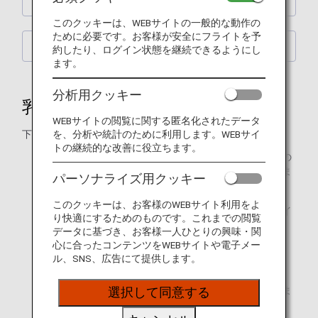
乳幼児向けのお食事（BBML）
このクッキーは、WEBサイトの一般的な動作の
ために必要です。お客様が安全にフライトを予
お子様向けのお食事（CHML）
約したり、ログイン状態を継続できるようにし
ます。
分析用クッキー
乳幼児向けのお食事（BBML）
WEBサイトの閲覧に関する匿名化されたデータ
を、分析や統計のために利用します。WEBサイ
下記メニューの提供期間：2026年6月～2026年8月
トの継続的な改善に役立ちます。
下記は羽田・成田出発便で提供するメニューです。その
他空港からの出発便は路線によってメニューが異なりま
パーソナライズ用クッキー
す。
このクッキーは、お客様のWEBサイト利用をよ
ご搭乗便の出発時間帯により、お食事をご提供するタイ
り快適にするためのものです。これまでの閲覧
ミングおよび順番は異なります。
データに基づき、お客様一人ひとりの興味・関
心に合ったコンテンツをWEBサイトや電子メー
ご搭乗便の出発時間帯や飛行時間の長さにより、別途、
ル、SNS、広告にて提供します。
軽食／スナックをご提供する路線がございます。
場合により、一部メニューが変更になることがございま
選択して同意する
す。