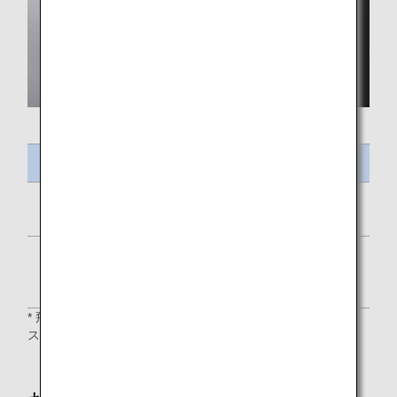
メニュー名
野菜スープ
北海道産コーン
または、にんじんとぶどう
* 飛行時間の長さにより、２食目の提供がない路線や軽食／
スナックを提供する路線がございます。