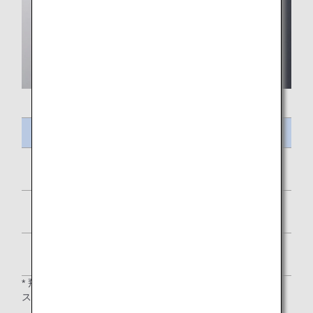
メニュー名
ベジタブルキッシュと チキンミートボール
丸長ソフトロール
ヨーグルト
* 飛行時間の長さにより、２食目の提供がない路線や軽食／
スナックを提供する路線がございます。