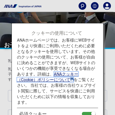
クッキーの使用について
ANAホームページでは、お客様にWEBサイ
お子様向けのお食事
トをより快適にご利用いただくために必要
となるクッキーを使用しています。その他
のクッキーの使用について、お客様が自由
乳幼児や小さなお子様向けのお食事をご用意しています。
に決めることができますが、WEBサイトの
いくつかの機能が享受できなくなる場合が
乳幼児向けのお食事（BBML）は２才未満までのお子様、お
あります。詳細は、
ANAクッキー
子様向けのお食事（CHML）は2才～5才までのお子様向けで
（Cookie）ポリシーについて
をご覧くだ
す。
さい。 当社では、お客様の当社ウェブサイ
ト閲覧に際して、サービスを快適にご利用
特別機内食について
いただくために以下の情報を収集しており
ます。
必須クッキー