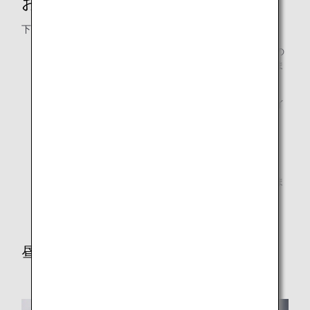
お子様向けのお食事（CHML）
下記メニューの提供期間：2026年6月～2026年8月
下記は羽田・成田出発便で提供するメニューです。その
他空港からの出発便は路線によってメニューが異なりま
す。
ご搭乗便の出発時間帯により、お食事をご提供するタイ
ミングおよび順番は異なります。
ご搭乗便の出発時間帯や飛行時間の長さにより、別途、
軽食／スナックをご提供する路線がございます。
場合により、一部メニューが変更になることがございま
す。
昼食／夕食メニュー