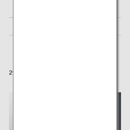
ポテトサラダ
フルーツ野菜ゼリー
* 深夜帯出発路線のファーストクラス／ビジネスク
ラスでは、一部メニューの提供はございません。
2食目メニュー