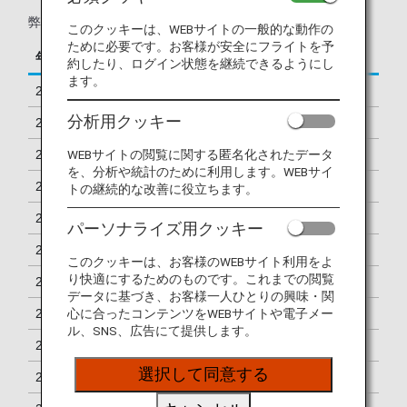
弊社での2015年以降に発生した死亡事象は以下の通りです。
このクッキーは、WEBサイトの一般的な動作の
ために必要です。お客様が安全にフライトを予
年
月
動物の種類
約したり、ログイン状態を継続できるようにし
ます。
2015
3月
犬
分析用クッキー
2016
10月
犬
WEBサイトの閲覧に関する匿名化されたデータ
2017
1月
犬
を、分析や統計のために利用します。WEBサイ
2019
11月
犬
トの継続的な改善に役立ちます。
2020
1月
犬
パーソナライズ用クッキー
2021
2月
犬
このクッキーは、お客様のWEBサイト利用をよ
り快適にするためのものです。これまでの閲覧
2021
5月
犬
データに基づき、お客様一人ひとりの興味・関
2021
8月
猫
心に合ったコンテンツをWEBサイトや電子メー
ル、SNS、広告にて提供します。
2021
9月
犬
選択して同意する
2021
12月
猫