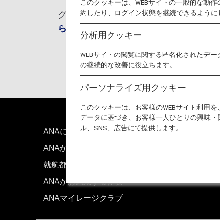
このクッキーは、WEBサイトの一般的な動
約したり、ログイン状態を継続できるように
グアム及び北マリアナ諸島への入国が11
らせ （2024年11月30日～）
よりご
分析用クッキー
WEBサイトの閲覧に関する匿名化されたデー
の継続的な改善に役立ちます。
パーソナライズ用クッキー
このクッキーは、お客様のWEBサイト利用
データに基づき、お客様一人ひとりの興味・
ル、SNS、広告にて提供します。
ANAについて
お問い
ANAからのお知らせ
技術的
就航都市
サイト
ANAがお約束する体験
ANAマイレージクラブ