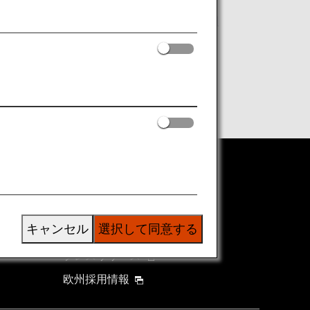
・北マリアナ諸島の入国要件変更のお知
ANAグループについて
グループ企業一覧
キャンセル
選択して同意する
株主・投資家情報
プレスリリース
欧州採用情報