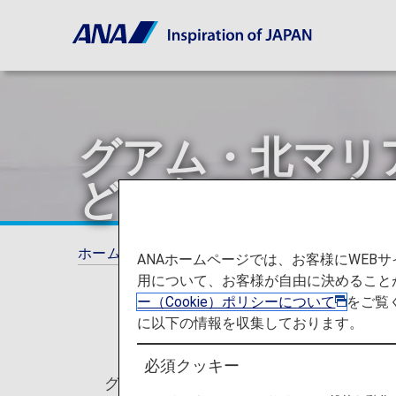
グアム・北マリ
ど）入国要件変
ホーム
ご旅行の準備
各国の特別なお知ら
ANAホームページでは、お客様にWE
用について、お客様が自由に決めること
ー（Cookie）ポリシーについて
をご覧
に以下の情報を収集しております。
必須クッキー
グアム・北マリアナ諸島（サイパン島、