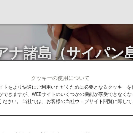
アナ諸島（サイパン
更について
クッキーの使用について
せ
グアム・北マリアナ諸島（サイパン島、テニアン島など
Bサイトをより快適にご利用いただくために必要となるクッキー
ができますが、WEBサイトのいくつかの機能が享受できなくな
ください。 当社では、お客様の当社ウェブサイト閲覧に際し
テニアン島など）入国要件変更のおしらせ