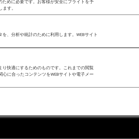
作のために必要です。お客様が安全にフライトを予
します。
月30日より 以下の通り変更になります。
詳細はグアム
確認ください。
タを、分析や統計のために利用します。WEBサイト
をより快適にするためのものです。これまでの閲覧
関心に合ったコンテンツをWEBサイトや電子メー
合わせ
運送約款
なお問い合わせ（推奨環境）
マップ