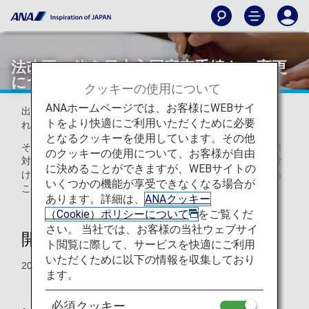
法改正に伴う日本入国審査手続きの変更
について
クッキーの使用について
ANAホームページでは、お客様にWEBサイ
出入国管理及び難民認定法の一部を改正する法律が公布さ
トをより快適にご利用いただくために必要
れ、テロの未然防止のための規定が整備されました。
となるクッキーを使用しています。その他
その一環として、入国審査時に個人識別情報を利用したテロ
のクッキーの使用について、お客様が自由
対策が実施されることになり、個人識別情報の提供が義務付
に決めることができますが、WEBサイトの
けられている外国人のお客様は、指紋及び顔写真を提供する
いくつかの機能が享受できなくなる場合が
ことになりました。
あります。詳細は、
ANAクッキー
（Cookie）ポリシーについて
をご覧くだ
さい。 当社では、お客様の当社ウェブサイ
開始日
ト閲覧に際して、サービスを快適にご利用
いただくために以下の情報を収集しており
2007年11月20日より
ます。
必須クッキー