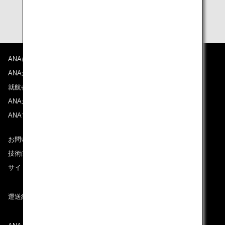
詳しくは
法務省のホームページ
をご覧ください。
ANAについて
ANAからのお知らせ
就航都市
ANAがお約束する体験
ANAマイレージクラブ
お問い合わせ
技術的なお問い合わせ（推奨環境）
サイトマップ
運送約款