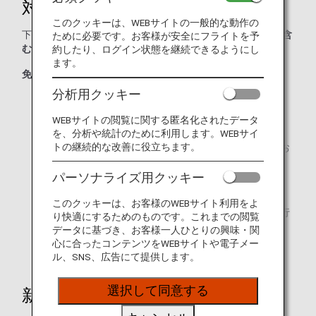
対象者
このクッキーは、WEBサイトの一般的な動作の
下記の免除者を除き、
日本に入国する外国人(再入国の方を含
ために必要です。お客様が安全にフライトを予
む)
が対象となります。
約したり、ログイン状態を継続できるようにし
ます。
免除者
分析用クッキー
特別永住者
WEBサイトの閲覧に関する匿名化されたデータ
16歳未満の方
を、分析や統計のために利用します。WEBサイ
トの継続的な改善に役立ちます。
「外交」又は「公用」の在留資格に該当する活動を行お
うとする方
パーソナライズ用クッキー
国の行政機関の長が招へいする方
このクッキーは、お客様のWEBサイト利用をよ
「（外交）又は（公用）の在留資格に該当する活動を行
り快適にするためのものです。これまでの閲覧
おうとする」または「国の行政機関の長が招へいする」
データに基づき、お客様一人ひとりの興味・関
に準じて法務省令で定める方
心に合ったコンテンツをWEBサイトや電子メー
ル、SNS、広告にて提供します。
選択して同意する
新しい入国審査手続きの流れ