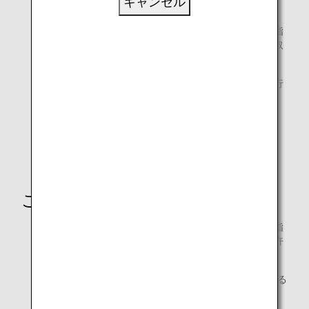
キャンセル
入国審査官に旅券、EDカード等の提出
入国審査官から案内を受けた後、原則、両手の人指し指
を指紋読取機器の上に置き、電磁的に指紋情報を読み取
る
指紋読取機器の上部にあるカメラで、顔写真の撮影を行
う
入国審査官からのインタビューを受ける
入国審査官から旅券等を受け取り、審査終了
ご注意
個人識別情報の提供が義務付けられている外国人が、指
紋又は顔写真の提供を拒否した場合、日本への入国は許
可されず、日本からの退去を命じられます。
EDカードに不備があると入国審査に非常に時間がかかる
為、EDカードの記入漏れのないようご記入ください。