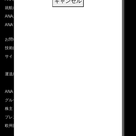
キャンセル
就航都市
ANAがお約束する体験
ANAマイレージクラブ
お問い合わせ
技術的なお問い合わせ（推奨環境）
サイトマップ
運送約款
ANAグループについて
グループ企業一覧
株主・投資家情報
プレスリリース
欧州採用情報