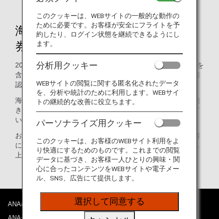
このクッキーは、WEBサイトの一般的な動作の
ために必要です。お客様が安全にフライトを予
海外各空港における搭乗口での旅
約したり、ログイン状態を継続できるようにし
券等の確認について
ます。
分析用クッキー
2005年12月22日から、日本の入管法が改正され、航空会社を
含めすべての運送業者に対して、旅券（パスポート）等の確
WEBサイトの閲覧に関する匿名化されたデータ
認義務が課せられています。
を、分析や統計のために利用します。WEBサイ
海外空港を出発し日本に向かうお客様に対しては、搭乗手続
トの継続的な改善に役立ちます。
きの際だけではなく、搭乗口においても旅券等を確認させて
いただきます。
パーソナライズ用クッキー
お客様には大変お手数をお掛けいたしますが、日本当局要請
このクッキーは、お客様のWEBサイト利用をよ
による確認となっております。ご理解ご協力の程お願い申し
り快適にするためのものです。これまでの閲覧
上げます。
データに基づき、お客様一人ひとりの興味・関
心に合ったコンテンツをWEBサイトや電子メー
ル、SNS、広告にて提供します。
選択して同意する
ANAについて
ANAからのお知らせ