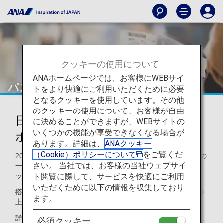
クッキーの使用について
ANAホームページでは、お客様にWEBサイ
パスポートチェック
トをより快適にご利用いただくために必要
となるクッキーを使用しています。その他
のクッキーの使用について、お客様が自由
日本発国際線搭乗ゲートでのパス
に決めることができますが、WEBサイトの
いくつかの機能が享受できなくなる場合が
ポートチェックについて
あります。詳細は、
ANAクッキー
（Cookie）ポリシーについて
をご覧くだ
2008年7月1日より、国土交通省の指導に基づき、テロ対策の
さい。 当社では、お客様の当社ウェブサイ
一環として日本発全ての国際線搭乗ゲートでパスポートチェ
ト閲覧に際して、サービスを快適にご利用
ックを実施しています。
いただくために以下の情報を収集しており
搭乗ゲートでは、あらかじめパスポートと搭乗券をご用意の
ます。
上お待ちいただきますようご協力をお願いいたします。
詳しくは
国土交通省
のホームページをご参照ください。
必須クッキー