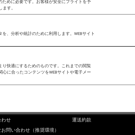
作のために必要です。お客様が安全にフライトを予
011年3月1日以降にイラン、イラク、スーダン、シリ
します。
イラン、イラク、スーダンまたはシリアのいずれかの国
タを、分析や統計のために利用します。WEBサイト
、人道支援を行うNGO、ジャーナリストの報道渡航、
ございます。
大使館・領事館にご相談ください。
をより快適にするためのものです。これまでの閲覧
関心に合ったコンテンツをWEBサイトや電子メー
合わせ
運送約款
なお問い合わせ（推奨環境）