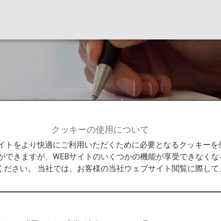
ログラムの利用条件
クッキーの使用について
せ
米国ビザ免除プログラムの利用条件の変更について
Bサイトをより快適にご利用いただくために必要となるクッキー
ができますが、WEBサイトのいくつかの機能が享受できなくな
ください。 当社では、お客様の当社ウェブサイト閲覧に際し
ログラムの改定およびテロリスト渡航防止法」の施行を開
ザ免除プログラムを利用できず、非移民ビザを取得する