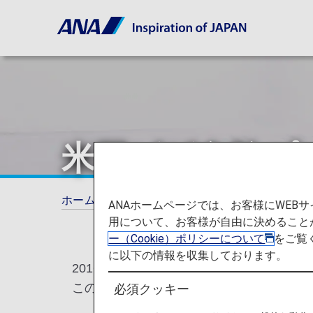
米国ビザ免除プ
ホーム
ご旅行の準備
各国の特別なお知ら
ANAホームページでは、お客様にWE
用について、お客様が自由に決めること
ー（Cookie）ポリシーについて
をご覧
に以下の情報を収集しております。
2016年1月21日、米国は「ビザ免除プ
この法により、以下に該当する渡航者はビ
必須クッキー