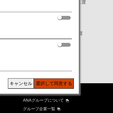
ア、リビア、ソマリア、またはイエメンに渡
籍を有する二重国籍者
合法的な商用目的によるイラン・イラク渡
キャンセル
選択して同意する
ANAグループについて
グループ企業一覧