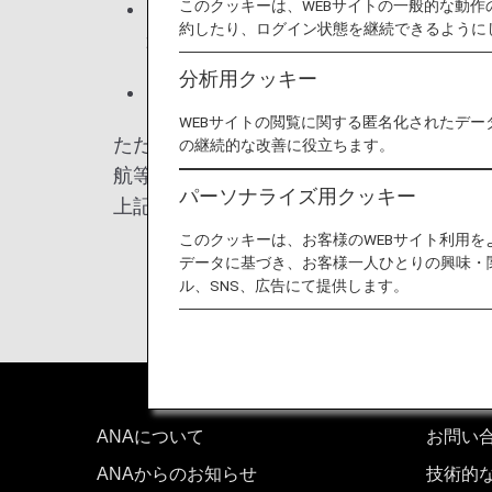
このクッキーは、WEBサイトの一般的な動
ビザ免除プログラム参加国の国籍で、2
約したり、ログイン状態を継続できるように
航または滞在したことがある
分析用クッキー
ビザ免除プログラム参加国の国籍と、
WEBサイトの閲覧に関する匿名化されたデー
ただし、国際・地域・政府機関の代表公務
の継続的な改善に役立ちます。
航等、個々の審査により免除される場合も
パーソナライズ用クッキー
上記条件に該当される渡航者は最寄の米国
このクッキーは、お客様のWEBサイト利用
データに基づき、お客様一人ひとりの興味・
ル、SNS、広告にて提供します。
ANAについて
お問い
ANAからのお知らせ
技術的