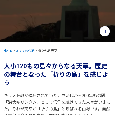
旅のお役立ち情報
ANA サービス
閉じる
Home
おすすめの旅
祈りの島 天草
大小120もの島々からなる天草。歴史
の舞台となった「祈りの島」を感じよ
う
キリスト教が弾圧されていた江戸時代から200年もの間、
「潜伏キリシタン」として信仰を続けてきた人々がいまし
た。それが天草が「祈りの島」と呼ばれる由縁です。自然