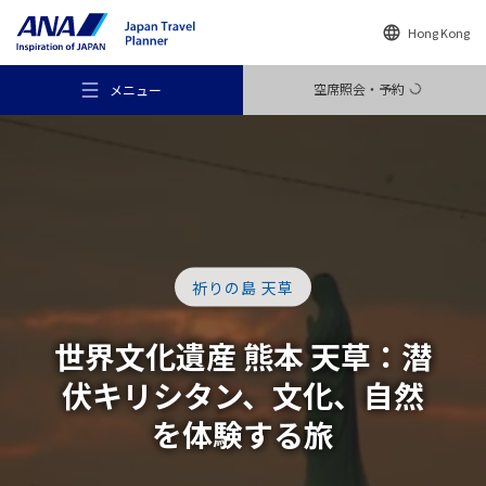
Hong Kong
空席照会・予約
メニュー
おすすめの旅
祈りの島 天草
旅のアイデア
世界文化遺産 熊本 天草：
潜
伏キリシタン、文化、自然
行き先
を
体験する旅