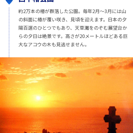
約2万本の椿が群落した公園。毎年2月〜3月には山
の斜面に椿が覆い咲き、見頃を迎えます。日本の夕
陽百選のひとつでもあり、天草灘をのぞむ展望台か
らの夕日は絶景です。高さが20メートルほどある巨
大なアコウの木も見逃せません。