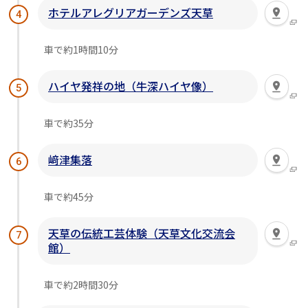
ホテルアレグリアガーデンズ天草
4
車で約1時間10分
ハイヤ発祥の地（牛深ハイヤ像）
5
車で約35分
﨑津集落
6
車で約45分
天草の伝統工芸体験（天草文化交流会
7
館）
車で約2時間30分