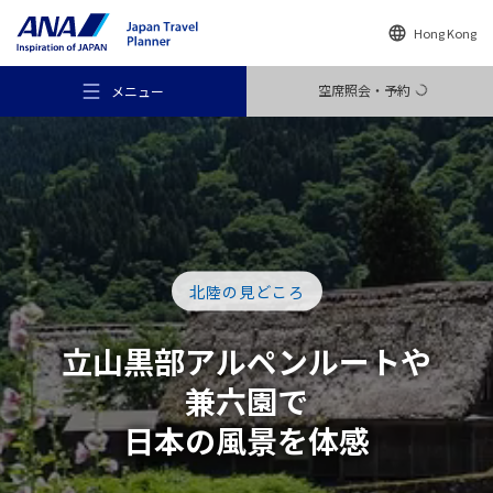
Hong Kong
空席照会・予約
メニュー
おすすめの旅
北陸の見どころ
旅のアイデア
立山黒部アルペン
ルート
や
兼六園で
行き先
日本の風景を体感