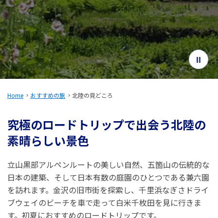
旅のお役立ち情報
ANA サービス
閉じる
Home
おすすめの旅
北陸の見どころ
究極のロードトリップで出会う北陸の
素晴らしい景色
立山黒部アルペンルートの美しい自然、五箇山の伝統的な
日本の建築、そして日本有数の庭園のひとつである兼六園
を訪れます。金沢の旧市街を探索し、千里浜なぎさドライ
ブウェイのビーチを車で走って白米千枚田を見に行きま
す。初夏におすすめのロードトリップです。