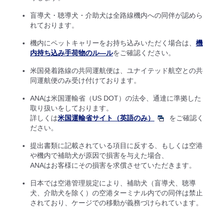
盲導犬・聴導犬・介助犬は全路線機内への同伴が認めら
れております。
機内にペットキャリーをお持ち込みいただく場合は、
機
内持ち込み手荷物のル―ル
をご確認ください。
米国発着路線の共同運航便は、ユナイテッド航空との共
同運航便のみ受け付けております。
ANAは米国運輸省（US DOT）の法令、通達に準拠した
取り扱いをしております。
詳しくは
米国運輸省サイト（英語のみ）
をご確認く
ださい。
提出書類に記載されている項目に反する、もしくは空港
や機内で補助犬が原因で損害を与えた場合、
ANAはお客様にその損害を求償させていただきます。
日本では空港管理規定により、補助犬（盲導犬、聴導
犬、介助犬を除く）の空港ターミナル内での同伴は禁止
されており、ケージでの移動が義務づけられています。