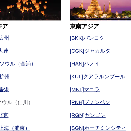
ジア
東南アジア
]広州
[BKK]バンコク
]大連
[CGK]ジャカルタ
P]ソウル（金浦）
[HAN]ハノイ
]杭州
[KUL]クアラルンプール
]香港
[MNL]マニラ
N]ソウル（仁川）
[PNH]プノンペン
]北京
[RGN]ヤンゴン
G]上海（浦東）
[SGN]ホーチミンシティ