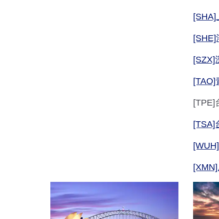
[SH
[SHE
[SZX
[TAO
[TP
[TS
[WUH
[XMN