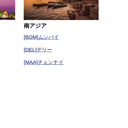
南アジア
[BOM]ムンバイ
[DEL]デリー
[MAA]チェンナイ