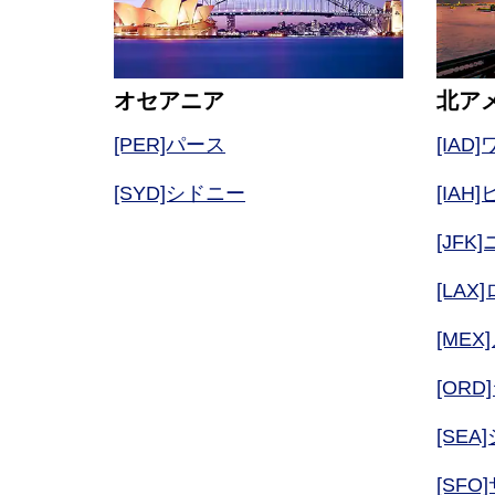
オセアニア
北ア
[PER]パース
[IAD
[SYD]シドニー
[IA
[JF
[LA
[ME
[ORD
[SEA
[SF