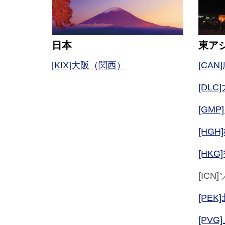
日本
東ア
[KIX]大阪（関西）
[CAN
[DLC
[GM
[HGH
[HKG
[IC
[PEK
[PV