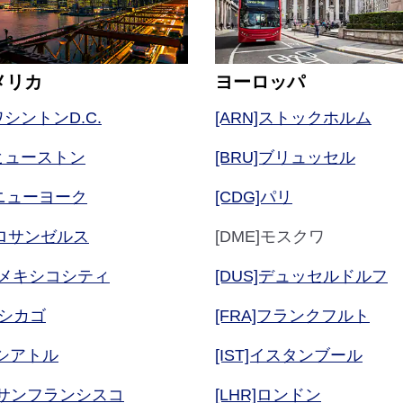
メリカ
ヨーロッパ
]ワシントンD.C.
[ARN]ストックホルム
H]ヒューストン
[BRU]ブリュッセル
K]ニューヨーク
[CDG]パリ
X]ロサンゼルス
[DME]モスクワ
X]メキシコシティ
[DUS]デュッセルドルフ
]シカゴ
[FRA]フランクフルト
]シアトル
[IST]イスタンブール
O]サンフランシスコ
[LHR]ロンドン