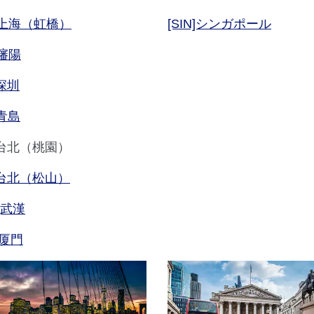
A]上海（虹橋）
[SIN]シンガポール
]瀋陽
]深圳
]青島
E]台北（桃園）
A]台北（松山）
]武漢
]厦門