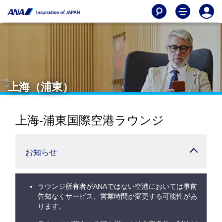
上海（浦東）
上海-浦東国際空港ラウンジ
お知らせ
ラウンジ所有者がANAではない空港においては事前
告知なくサービス、営業時間が変更する可能性があ
ります。