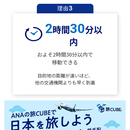
理由
3
2
30
時間
分以
内
およそ2時間30分以内で
移動できる
目的地の距離が遠いほど、
他の交通機関よりも早く到着