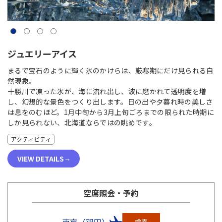
ジュエリーアイス
まるで宝石のように輝く氷のかけらは、厳寒期にだけ見られる自
然現象。
十勝川で凍った氷が、海に流れ出し、波に磨かれて透明度を増
し、幻想的な景色をつくり出します。日の出や夕暮れ時の美しさ
は息をのむほど。1月中旬から3月上旬ごろまでの限られた時期に
しか見られない、北海道ならではの眺めです。
アクティビティ
VIEW DETAILS
空席照会・予約
東京（羽田）
検索