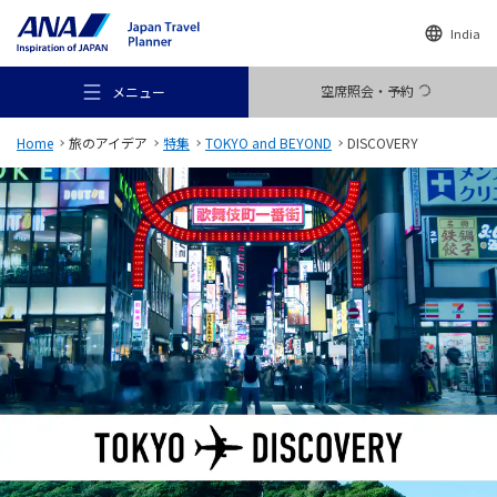
India
空席照会・予約
メニュー
Home
旅のアイデア
特集
TOKYO and BEYOND
DISCOVERY
おすすめの旅
旅のアイデア
行き先